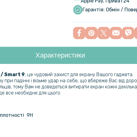
Apple Pay, Приват24
Протиудар
Ring для In
Гарантія: Обмін / Пов
Шкіряний ч
Experience
Характеристики
Загартован
Tempered G
i / Smart 9
, це чудовий захист для екрану Вашого гаджета.
 при падінні і візьме удар на себе, що вбереже Вас від дор
Шкіряний 
альців, тому Вам не доведеться витирати екран кожні декілька
Redmi 12 
де все необхідне для цього.
Протиудар
 плотності 9H
Film для In