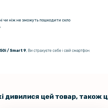
Чохол накл
Infinix Hot
ючі чи ніж не зможуть пошкодити скло
Чохол накл
у
Hot 50i 4G​
Захисне с
 50i / Smart 9
, Ви страхуєте себе і свій смартфон.
Xiaomi Poc
камеру
Захисне ск
Pro / Redm
Захисне с
кі дивилися цей товар, також 
Infinix Hot