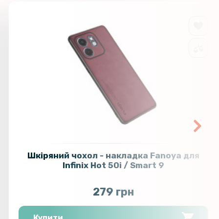
119 грн
ло з рамкою CD Pattern для Infinix
а задню камеру
169 грн
144 грн
кло з рамкою CD Pattern для ZTE
 4G на задню камеру
169 грн
127 грн
кло 0.3mm Tempered Glass для
 50 4G
149 грн
Шкіряний чохол - накладка Fanoya для
Infinix Hot 50i / Smart 9
279 грн
Купити