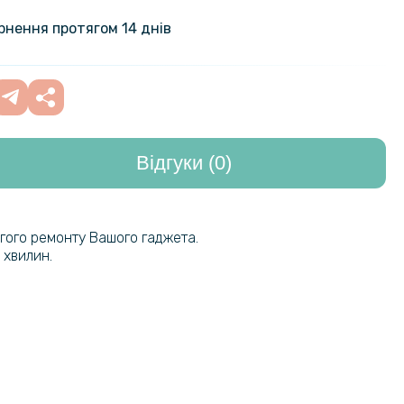
ний чохол - накладка Acryl Armor
finix Hot 50i 4G, Black
239 грн
ернення протягом 14 днів
246 грн
охол - накладка CODE Tactile
 для Infinix Hot 50i 4G / Smart 9
289 грн
Відгуки (0)
е захисне скло Full Screen
179 грн
lass для Xiaomi Redmi 12, Black
огого ремонту Вашого гаджета.
254 грн
чохол - накладка X&E для Xiaomi
 хвилин.
4G з металевою вставкою
299 грн
на гідрогелева плівка Hydrogel
199 грн
finix Hot 50i​, Transparent