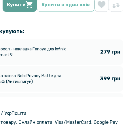
Купити
Купити в один клік
 купують:
охол - накладка Fanoya для Infinix
279 грн
Smart 9
а плівка iNobi Privacy Matte для
399 грн
 50i​ (Антишпигун)
а плівка iNobi Privacy Matte для
399 грн
art 9​ (Антишпигун)
 / УкрПошта
товару, Онлайн оплата: Visa/MasterСard, Google Pay,
203 грн