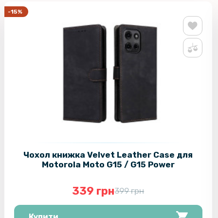
-15%
Захисне ск
Hot 50i н
Захисне с
Blade A75
Захисне с
Infinix Hot
Чохол книжка Velvet Leather Case для
Motorola Moto G15 / G15 Power
339 грн
399 грн
Купити