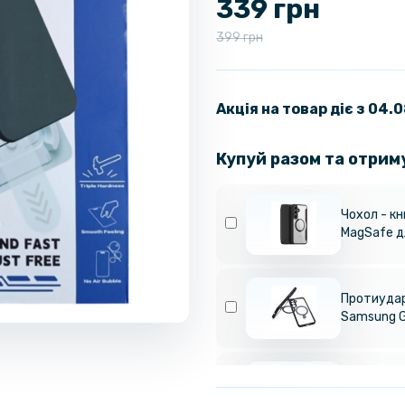
339 грн
399 грн
Акція на товар діє з 04.
Купуй разом та отрим
Чохол - кн
MagSafe д
Протиудар
Samsung G
Чохол Met
з металев