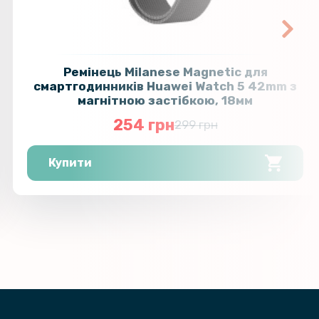
Ремінець Milanese Magnetic для
смартгодинників Huawei Watch 5 42mm з
магнітною застібкою, 18мм
254 грн
299 грн
Купити