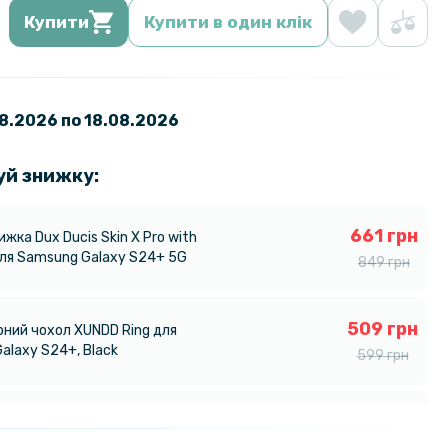
Купити
Купити в один клік
08.2026 по 18.08.2026
уй знижку:
661 грн
ижка Dux Ducis Skin X Pro with
ля Samsung Galaxy S24+ 5G
849 грн
509 грн
ний чохол XUNDD Ring для
alaxy S24+, Black
599 грн
al Glass для Samsung Galaxy S24+
679 грн
им кільцем та додатковим