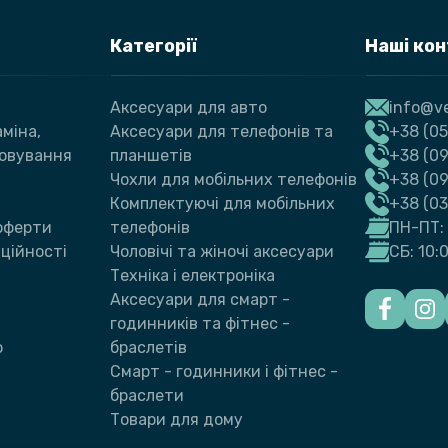
Категорії
Наші ко
Аксесуари для авто
info@ve
міна,
Аксесуари для телефонів та
+38 (05
говування
планшетів
+38 (09
Чохли для мобільних телефонів
+38 (0
Комплектуючі для мобільних
+38 (0
 оферти
телефонів
ПН-ПТ: 
ційності
Чоловічі та жіночі аксесуари
СБ: 10:
Техніка і електроніка
Аксесуари для смарт -
годинників та фітнес -
ю
браслетів
Смарт - годинники і фітнес -
браслети
Товари для дому