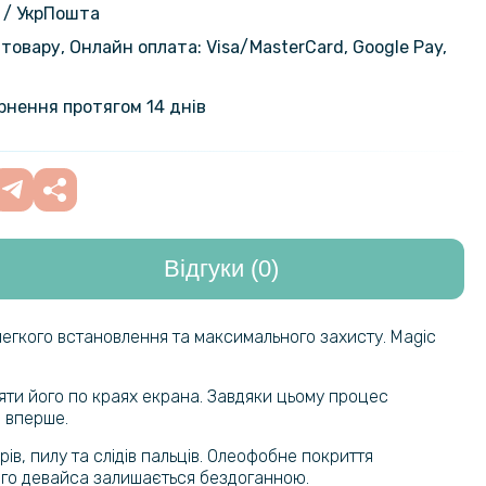
799 грн
на камеру
 / УкрПошта
товару, Онлайн оплата: Visa/MasterСard, Google Pay,
кладка Magsafe Magnetic Ring для
424 грн
alaxy S24 Plus з магнітним
499 грн
ернення протягом 14 днів
424 грн
кладка Magsafe Magnetic Ring для
alaxy S24 з магнітним кільцем
499 грн
Відгуки (0)
319 грн
ладка TPU + PC AeroCool with
ля Samsung Galaxy S24+ 5G
399 грн
легкого встановлення та максимального захисту. Magic
199 грн
кладка Clear Case with MagSafe
няти його по краях екрана. Завдяки цьому процес
ng Galaxy S24+ 5G
249 грн
е вперше.
ів, пилу та слідів пальців. Олеофобне покриття
199 грн
шого девайса залишається бездоганною.
кладка Space III для Samsung