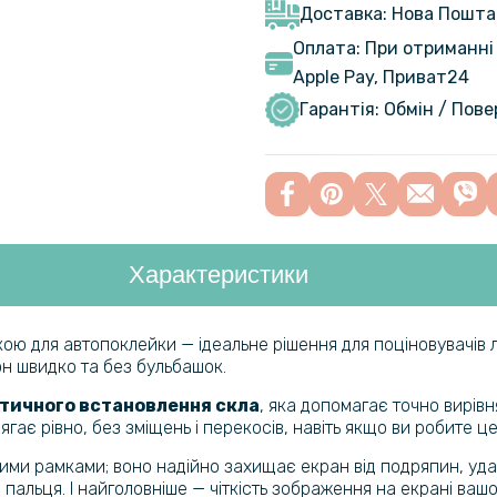
захистом 
Доставка: Нова Пошта
Оплата: При отриманні 
Чохол - на
Apple Pay, Приват24
Samsung G
Гарантія: Обмін / Пов
кільцем
Чохол - на
Samsung G
Характеристики
Чохол нак
MagSafe д
кою для автопоклейки — ідеальне рішення для поціновувачів 
он швидко та без бульбашок.
Чохол - на
тичного встановлення скла
, яка допомагає точно вирів
для Samsu
ає рівно, без зміщень і перекосів, навіть якщо ви робите ц
ими рамками; воно надійно захищає екран від подряпин, удар
 пальця. І найголовніше — чіткість зображення на екрані ва
Чохол – на