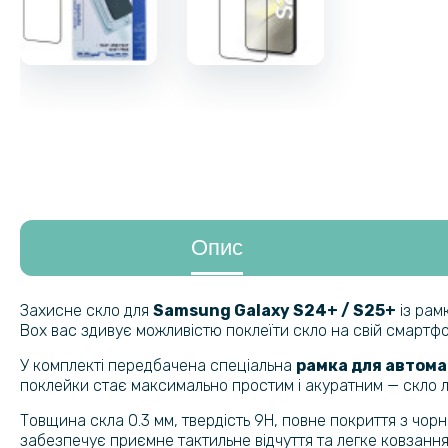
Опис
Захисне скло для
Samsung Galaxy S24+ / S25+
із рам
Box вас здивує можливістю поклеїти скло на свій смартф
У комплекті передбачена спеціальна
рамка для автома
поклейки стає максимально простим і акуратним — скло ляг
Товщина скла 0.3 мм, твердість 9H, повне покриття з чорн
забезпечує приємне тактильне відчуття та легке ковзання