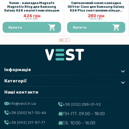
Чохол - накладка Magsafe
Силіконовий чохол накладка
Magnetic Ring для Samsung
Glitter Case для Samsung Galaxy
Galaxy S24 з магнітним кільцем
S24 Plus з металевим кільцем
тримачем та захистом для
424 грн
280 грн
камери
499 грн
329 грн
Купити
Купити
Інформація
Категорії
Наші контакти
info@vest.in.ua
+38 (032) 288-01-92
+38 (050) 167-30-44
ПН-ПТ: 09:00 - 18:00
+38 (093) 217-87-77
СБ: 10:00 - 16:00