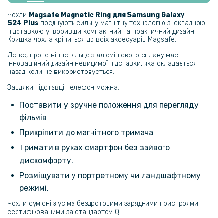
Протиударна гідрогелева плівка Hydrogel Film для Samsung Galaxy
S24 Plus​​​ на задню панель, Transparent
Чохли
Magsafe​ Magnetic Ring для Samsung Galaxy
S24 Plus​
поєднують сильну магнітну технологію зі складною
підставкою утворивши компактний та практичний дизайн.
239 грн
Кришка чохла кріпиться до всіх аксесуарів Magsafe.
299 грн
Легке, проте міцне кільце з алюмінієвого сплаву має
інноваційний дизайн невидимої підставки, яка складається
Гідрогелева плівка iNobi Matte для Samsung Galaxy S24 Plus​​​ на
назад коли не використовується.
задню панель, Матова
Завдяки підставці телефон можна:
101 грн
Поставити у зручне положення для перегляду
119 грн
фільмів
Захисне скло 3D на задню камеру для Samsung Galaxy S24 Plus
Прикріпити до магнітного тримача
Тримати в руках смартфон без зайвого
319 грн
дискомфорту.
399 грн
Розміщувати у портретному чи ландшафтному
Протиударна гідрогелева плівка Privacy HD Glossy Samsung Galaxy
режимі.
S24 Plus​, (Антишпигун, глянцева)
Чохли сумісні з усіма бездротовими зарядними пристроями
сертифікованими за стандартом QI.
280 грн