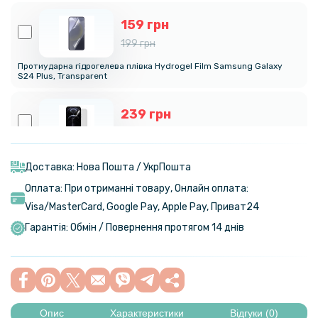
159 грн
199 грн
Протиударна гідрогелева плівка Hydrogel Film Samsung Galaxy
S24 Plus​, Transparent
239 грн
299 грн
Гідрогелева плівка iNobi Matte Samsung Galaxy S24 Plus​, Матова
Доставка: Нова Пошта / УкрПошта
Оплата: При отриманні товару, Онлайн оплата:
319 грн
Visa/MasterСard, Google Pay, Apple Pay, Приват24
399 грн
Гарантія: Обмін / Повернення протягом 14 днів
Гідрогелева плівка iNobi Privacy Matte Samsung Galaxy S24 Plus​
(Антишпигун)
159 грн
199 грн
Опис
Характеристики
Відгуки (0)