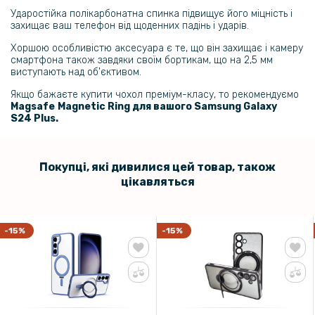
Ударостійка полікарбонатна спинка підвищує його міцність і
329 грн
захищає ваш телефон від щоденних падінь і ударів.
Силіконовий чохол накладка Glitter Case для Samsung Galaxy S24
Plus з металевим кільцем тримачем та захистом для камери
Хоршою особливістю аксесуара є те, що він захищає і камеру
смартфона також завдяки своїм бортикам, що на 2,5 мм
виступають над об'єктивом.
339 грн
Якщо бажаєте купити чохол преміум-класу, то рекомендуємо
399 грн
Magsafe
Magnetic Ring для вашого Samsung Galaxy
S24 Plus​​.
Загартоване захисне скло Magic Box Full Screen для Samsung
Galaxy S24+ / S25+ з рамкою для поклейки
Покупці, які дивилися цей товар, також
цікавляться
-15%
-15%