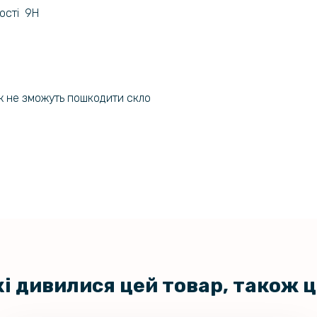
Reno8 T н
ості 9H
Чохол-книж
Oppo A77 
ніж не зможуть пошкодити скло
кі дивилися цей товар, також 