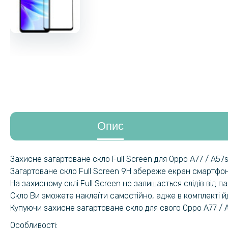
Опис
Захисне загартоване скло Full Screen для Oppo A77 / A57
Загартоване скло Full Screen 9H збереже екран смартфону
На захисному склі Full Screen не залишається слідів від п
Скло Ви зможете наклеїти самостійно, адже в комплекті й
Купуючи захисне загартоване скло для свого Oppo A77 / A
Особливості: