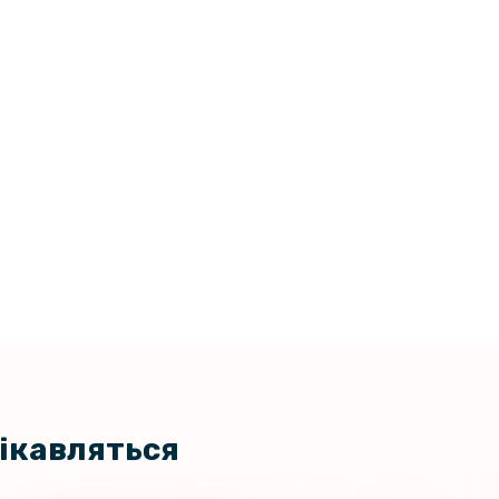
299 грн
а задню панель, Матова
339 грн
ка Epik iFace Retro Leather для
4G / A57 4G
399 грн
цікавляться