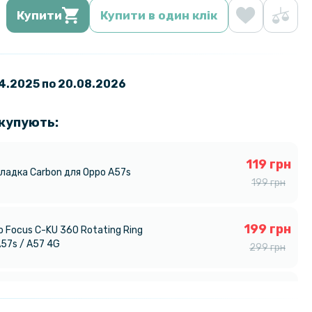
Купити
Купити в один клік
04.2025 по 20.08.2026
 купують:
119 грн
ладка Carbon для Oppo A57s
199 грн
199 грн
 Focus C-KU 360 Rotating Ring
A57s / A57 4G
299 грн
189 грн
адка Ricco Camera Sliding для
4G / A57S