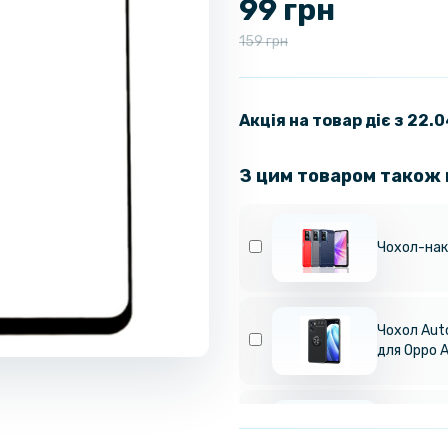
99 грн
159 грн
Акція на товар діє з 22.
З цим товаром також
Чохол-нак
Чохол Auto
для Oppo 
Чохол накл
Oppo A57 