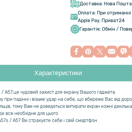
Доставка: Нова Пошта
Оплата: При отриманні 
Протиудар
Apple Pay, Приват24
Film для O
Гарантія: Обмін / Пов
Transpare
Чохол-книж
Oppo A57s
Характеристики
Протиудар
Film для O
Transpare
s / A57,це чудовий захист для екрану Вашого гаджета.
 при падінні і візьме удар на себе, що вбереже Вас від дор
Протиудар
Film для O
альців, тому Вам не доведеться витирати екран кожні декілька
Transpare
де все необхідне для цього.
57s / A57 Ви страхуєте себе і свій смартфон.
Гідрогелев