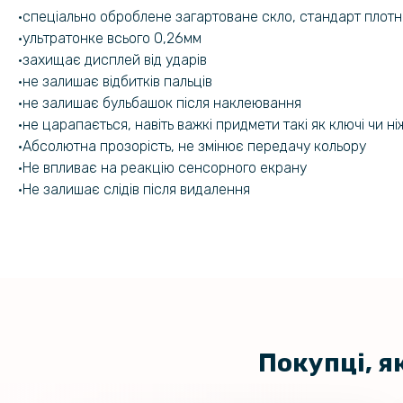
•спеціально оброблене загартоване скло, стандарт плотн
•ультратонке всього 0,26мм
•захищає дисплей від ударів
•не залишає відбитків пальців
•не залишає бульбашок після наклеювання
•не царапається, навіть важкі придмети такі як ключі чи 
•Абсолютна прозорість, не змінює передачу кольору
•Не впливає на реакцію сенсорного екрану
•Не залишає слідів після видалення
Покупці, я