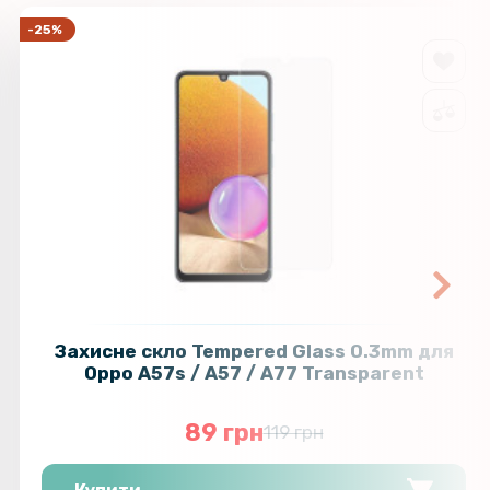
-25%
Захисне скло Tempered Glass 0.3mm для
Oppo A57s / A57 / A77 Transparent
89 грн
119 грн