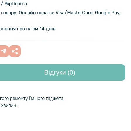
299 грн
 / УкрПошта
товару, Онлайн оплата: Visa/MasterСard, Google Pay,
на гідрогелева плівка Hydrogel
199 грн
ppo A57s на задню панель,
ернення протягом 14 днів
nt
329 грн
ка Epik iFace Retro Leather для
 / A57 4G
399 грн
Відгуки (0)
на гідрогелева плівка Hydrogel
199 грн
ppo A17k на задню панель,
nt
огого ремонту Вашого гаджета.
на гідрогелева плівка Hydrogel
199 грн
ppo Reno8 T на задню панель,
 хвилин.
nt
а плівка iNobi Matte для Oppo