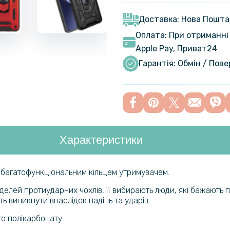
Захисне с
Oppo A57s 
Доставка: Нова Пошта
Оплата: При отриманні 
Загартован
Apple Pay, Приват24
Tempered G
Гарантія: Обмін / Пов
Black
Протиудар
Film для O
Transpare
Характеристики
Гідрогелев
A57s на з
з багатофункціональним кільцем утримувачем.
оделей протиударних чохлів, її вибирають люди, які бажають
Гідрогелев
 виникнути внаслідок падінь та ударів.
A57s, Мат
го полікарбонату.