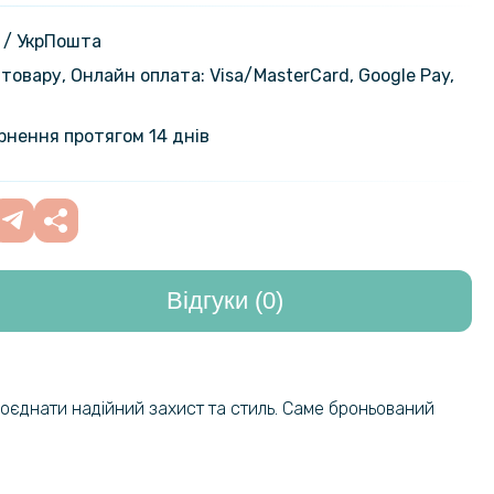
кло Tempered Glass 0.3mm для
/ A57 / A77 Transparent
119 грн
 / УкрПошта
товару, Онлайн оплата: Visa/MasterСard, Google Pay,
е захисне скло Full Screen
99 грн
lass для Oppo A77 / A57s / A57,
159 грн
ернення протягом 14 днів
на гідрогелева плівка Hydrogel
159 грн
ppo A57s на задню панель,
199 грн
nt
Відгуки (0)
239 грн
а плівка iNobi Matte для Oppo
адню панель, Матова
299 грн
239 грн
 поєднати надійний захист та стиль. Саме броньований
а плівка iNobi Matte для Oppo
ова
299 грн