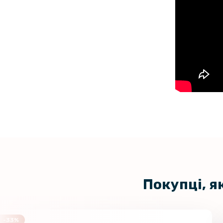
Покупці, я
-33%