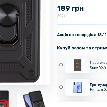
189 грн
299 грн
Акція на товар діє з 18.1
Купуй разом та отрим
Гідрогелев
Oppo A57s
Протиудар
Film для O