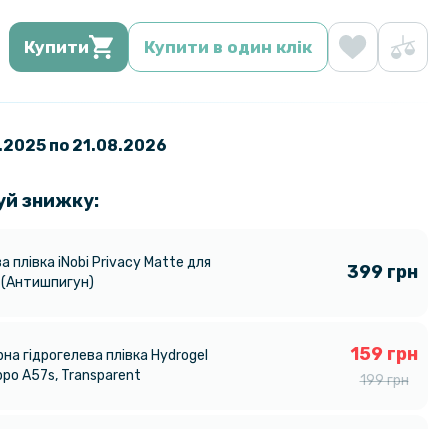
Купити
Купити в один клік
1.2025 по 21.08.2026
уй знижку:
а плівка iNobi Privacy Matte для
399 грн
 (Антишпигун)
159 грн
на гідрогелева плівка Hydrogel
ppo A57s, Transparent
199 грн
89 грн