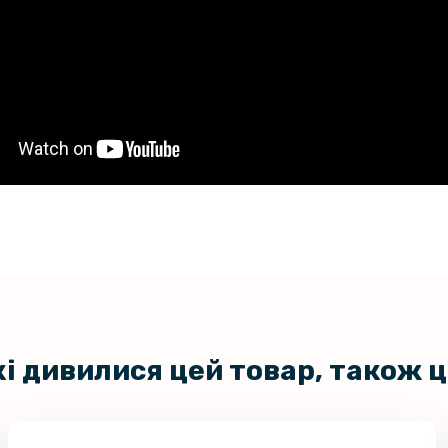
Чохол-нак
кі дивилися цей товар, також 