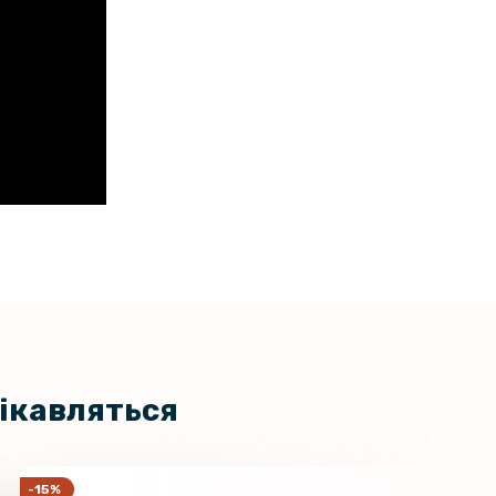
119 грн
ладка Carbon для Oppo A57s
199 грн
цікавляться
-15%