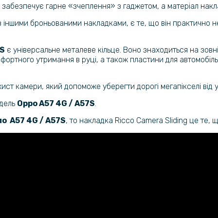
забезпечує гарне «зчеплення» з гаджетом, а матеріал накла
Протиудар
Film для O
 з іншими броньованими накладками, є те, що він практично н
.
7S
є універсальне металеве кільце. Воно знаходиться на зовн
Протиудар
омфортного утримання в руці, а також пластини для автомобіл
Film для O
ист камери, який допоможе уберегти дорогі мегапікселі від 
Протиудар
одель
Oppo A57 4G / A57S
.
Film для O
Transpare
по
A57 4G / A57S
, то накладка Ricco Camera Sliding це те, 
Протиудар
Film для O
Transpare
Гідрогелев
Reno8 T н