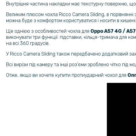
Внутрішня частина накладки має текстурну поверхню, що 
Великим плюсом чохла Ricco Camera Sliding, в порівнянні
можна буде з комфортом користуватися і носити в кишені
Ще однією з особливостей чохла для
Oppo A57 4G / A5
виконувати три функції: підставки, кільця-тримача для к
на всі 360 градусів.
У Ricco Camera Sliding також передбачено додатковий зах
Всі вирізи під камеру та інші роз’єми зроблено чітко під м
Отже, якщо ви хочете купити протиударний чохол для
Оп