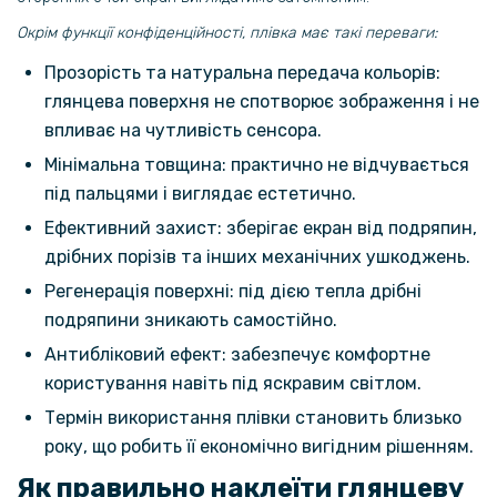
Окрім функції конфіденційності, плівка має такі переваги:
280 грн
Прозорість та натуральна передача кольорів:
329 грн
глянцева поверхня не спотворює зображення і не
Чохол-книжка Tayler для Samsung Galaxy M14
впливає на чутливість сенсора.
Мінімальна товщина: практично не відчувається
101 грн
під пальцями і виглядає естетично.
119 грн
Ефективний захист: зберігає екран від подряпин,
Захисне скло 2.5D 0.3mm Tempered Glass для Samsung Galaxy M14
дрібних порізів та інших механічних ушкоджень.
Регенерація поверхні: під дією тепла дрібні
149 грн
подряпини зникають самостійно.
269 грн
Антибліковий ефект: забезпечує комфортне
Чохол-накладка C-KU Auto Focus Ultimate Experience Samsung
Galaxy M14 5G
користування навіть під яскравим світлом.
Термін використання плівки становить близько
254 грн
року, що робить її економічно вигідним рішенням.
299 грн
Як правильно наклеїти глянцеву