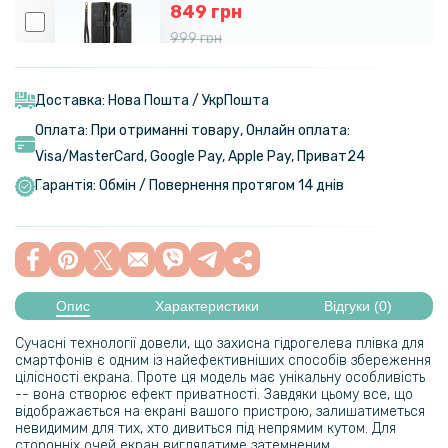
849 грн
999 грн
Чохол-гаманець CaseMe Retro Leather для Samsung Galaxy S23
Ultra
Доставка: Нова Пошта / УкрПошта
Оплата: При отриманні товару, Онлайн оплата:
469 грн
Visa/MasterСard, Google Pay, Apple Pay, Приват24
Гарантія: Обмін / Повернення протягом 14 днів
Чохол GKK Leather Soft Shell для Samsung S23 Ultra
280 грн
329 грн
Опис
Характеристики
Відгуки (0)
Чохол-накладка Epik Generous для Samsung Galaxy S23 Ultra
Сучасні технології довели, що захисна гідрогелева плівка для
239 грн
смартфонів є одним із найефективніших способів збереження
цілісності екрана. Проте ця модель має унікальну особливість
329 грн
-- вона створює ефект приватності. Завдяки цьому все, що
відображається на екрані вашого пристрою, залишатиметься
Чохол-накладка Armor Case with Card Slot для Samsung Galaxy
невидимим для тих, хто дивиться під непрямим кутом. Для
S23 Ultra
сторонніх очей екран виглядатиме затемненим.