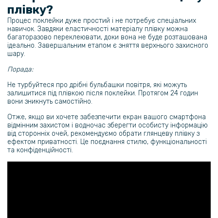
Чохол-накладка TPU Color Matte Ring для Samsung Galaxy M14
плівку?
Процес поклейки дуже простий і не потребує спеціальних
169 грн
навичок. Завдяки еластичності матеріалу плівку можна
багаторазово переклеювати, доки вона не буде розташована
279 грн
ідеально. Завершальним етапом є зняття верхнього захисного
шару.
Чохол накладка New Textile leather саse для Samsung Galaxy M14
Порада:
Не турбуйтеся про дрібні бульбашки повітря, які можуть
залишитися під плівкою після поклейки. Протягом 24 годин
вони зникнуть самостійно.
Отже, якщо ви хочете забезпечити екран вашого смартфона
відмінним захистом і водночас зберегти особисту інформацію
від сторонніх очей, рекомендуємо обрати глянцеву плівку з
ефектом приватності. Це поєднання стилю, функціональності
та конфіденційності.