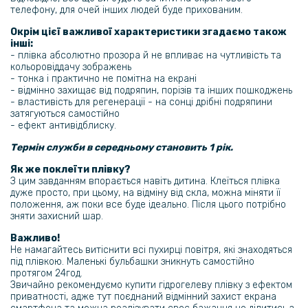
телефону, для очей інших людей буде прихованим.
280 грн
Окрім цієї важливої характеристики згадаємо також
інші:
329 грн
- плівка абсолютно прозора й не впливає на чутливість та
кольоровіддачу зображень
Чохол-книжка Tayler для Samsung Galaxy M14
- тонка і практично не помітна на екрані
- відмінно захищає від подряпин, порізів та інших пошкоджень
- властивість для регенерації - на сонці дрібні подряпини
101 грн
затягуються самостійно
119 грн
- ефект антивідблиску.
Захисне скло 2.5D 0.3mm Tempered Glass для Samsung Galaxy M14
Термін служби в середньому становить 1 рік.
Як же поклеїти плівку?
149 грн
З цим завданням впорається навіть дитина. Клеїться плівка
дуже просто, при цьому, на відміну від скла, можна міняти її
269 грн
положення, аж поки все буде ідеально. Після цього потрібно
зняти захисний шар.
Чохол-накладка C-KU Auto Focus Ultimate Experience Samsung
Galaxy M14 5G
Важливо!
Не намагайтесь витіснити всі пухирці повітря, які знаходяться
під плівкою. Маленькі бульбашки зникнуть самостійно
254 грн
протягом 24год.
Звичайно рекомендуємо купити гідрогелеву плівку з ефектом
299 грн
приватності, адже тут поєднаний відмінний захист екрана