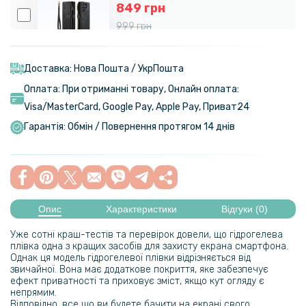
849 грн
999 грн
Чохол-гаманець CaseMe Retro Leather для Samsung Galaxy S23
Ultra
Доставка: Нова Пошта / УкрПошта
Оплата: При отриманні товару, Онлайн оплата:
469 грн
Visa/MasterСard, Google Pay, Apple Pay, Приват24
Гарантія: Обмін / Повернення протягом 14 днів
Чохол GKK Leather Soft Shell для Samsung S23 Ultra
280 грн
329 грн
Опис
Характеристики
Відгуки (0)
Чохол-накладка Epik Generous для Samsung Galaxy S23 Ultra
Уже сотні краш-тестів та перевірок довели, що гідрогелева
239 грн
плівка одна з кращих засобів для захисту екрана смартфона.
Однак ця модель гідрогелевої плівки відрізняється від
329 грн
звичайної. Вона має додаткове покриття, яке забезпечує
ефект приватності та приховує зміст, якщо кут огляду є
Чохол-накладка Armor Case with Card Slot для Samsung Galaxy
непрямим.
S23 Ultra
Відповідно, все що ви будете бачити на екрані свого