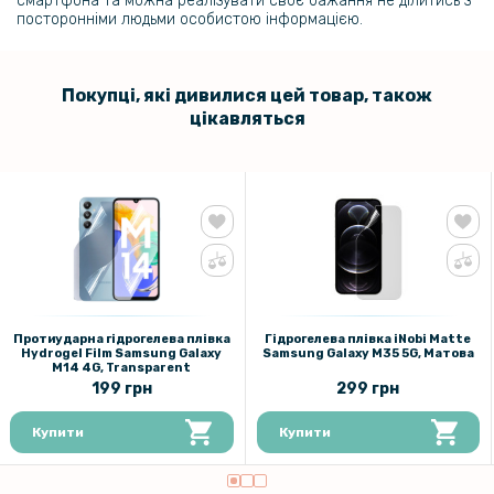
смартфона та можна реалізувати своє бажання не ділитись з
Чохол-накладка TPU Color Matte Ring для Samsung Galaxy M14
посторонніми людьми особистою інформацією.
169 грн
279 грн
Покупці, які дивилися цей товар, також
цікавляться
Чохол накладка New Textile leather саse для Samsung Galaxy M14
Протиударна гідрогелева плівка
Гідрогелева плівка iNobi Matte
Hydrogel Film Samsung Galaxy
Samsung Galaxy M35 5G​​, Матова
M14 4G​​​, Transparent
199 грн
299 грн
Купити
Купити