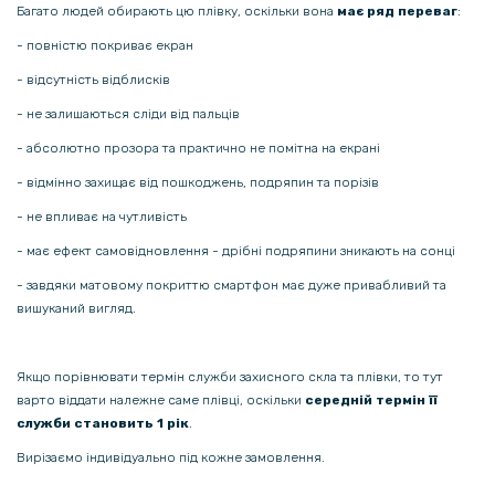
89 грн
Багато людей обирають цю плівку, оскільки вона
має ряд переваг
:
149 грн
- повністю покриває екран
Прозорий силіконовий чохол для Tecno Pova Neo 2
- відсутність відблисків
- не залишаються сліди від пальців
152 грн
- абсолютно прозора та практично не помітна на екрані
179 грн
- відмінно захищає від пошкоджень, подряпин та порізів
Матовий чохол Silicone Matted накладка для Tecno Pop 7 / Pop 7 Pro
- не впливає на чутливість
- має ефект самовідновлення - дрібні подряпини зникають на сонці
99 грн
- завдяки матовому покриттю смартфон має дуже привабливий та
159 грн
вишуканий вигляд.
Загартоване захисне скло Full Screen Tempered Glass для Tecno
Spark 10 4G / Spark 10C, Black
Якщо порівнювати термін служби захисного скла та плівки, то тут
варто віддати належне саме плівці, оскільки
середній термін її
служби становить 1 рік
.
Вирізаємо індивідуально під кожне замовлення.