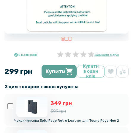
В наявності
Залишити відгук
Купити
299 грн
Купити
в один
клік
З цим товаром також купують:
349 грн
399 грн
Чохол-книжка Epik iFace Retro Leather для Tecno Pova Neo 2