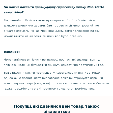
Чи можна поклеїти протиударну гідрогелеву плівку iNobi Matte
самостійно?
Так, звичайно. Клеїться вона дуже просто. З обох боків плівка
захищена захисними шарами. Сам процес інтуїтивно простий і не
вимагає спеціальних навичок. При цьому, саме положення плівки
можна міняти кілька разів, аж поки все буде ідеально.
Важливо!
Не намагайтесь витіснити всі пухирці повітря, які знаходяться під
плівкою. Маленькі бульбашки зникнуть самостійно протягом 24 год.
Ваше рішення купити протиударну гідрогелеву плівку iNobi Matte
однозначно правильне та виправдане, адже ви отримуєте надійний
захист екрана смартфона, комфорт використання та зможете зберегти
гаджет у відмінному стані протягом тривалого проміжку часу.
Покупці, які дивилися цей товар, також
цікавляться