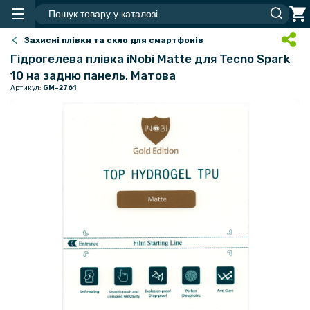
Захисні плівки та скло для смартфонів
Гідрогелева плівка iNobi Matte для Tecno Spark
10 на задню панель, Матова
Артикул:
GM-2761