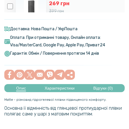
269 грн
399 грн
Чохол-книжка Epik iFace Retro Leather для Tecno Pova 4
Доставка: Нова Пошта / УкрПошта
199 грн
Оплата: При отриманні товару, Онлайн оплата:
349 грн
Visa/MasterСard, Google Pay, Apple Pay, Приват24
Чохол книжка Velvet Leather Case для Tecno Pop 7 / 7 Pro
Гарантія: Обмін / Повернення протягом 14 днів
389 грн
Чохол Velvet Magnetic Ring Case для Oppo Reno 13 5G
Опис
Характеристики
Відгуки (0)
259 грн
Matte - різновид гідрогелевої плівки підвищеного комфорту.
Основна її відмінність від глянцевої протиударної плівки
349 грн
полягає саме у шарі з матовим покриттям.
Чохол Velvet Magnetic Ring Case для Realme 13+