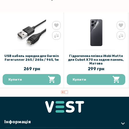
USB кабель зарядки для Garmin
Гідрогелева плівка iNobi Matte
Forerunner 265 / 265s / 965, 1м
для Cubot X70 на задню панель,
Матова
269 грн
299 грн
Купити
Купити
Інформація