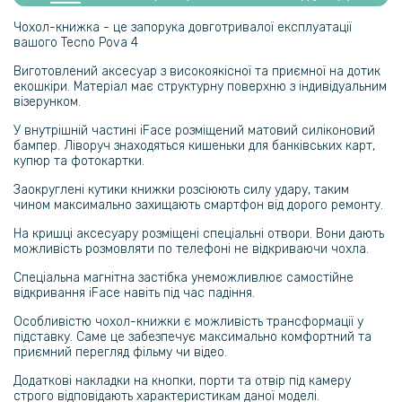
Гідрогелева плівка iNobi Privacy Matte для Tecno Pova Neo 2
(Антишпигун)
Чохол-книжка - це запорука довготривалої експлуатації
вашого Tecno Pova 4
239 грн
Виготовлений аксесуар з високоякісної та приємної на дотик
екошкіри. Матеріал має структурну поверхню з індивідуальним
299 грн
візерунком.
Гідрогелева плівка iNobi Matte для Tecno Pova Neo 2 на задню
У внутрішній частині iFace розміщений матовий силіконовий
панель, Матова
бампер. Ліворуч знаходяться кишеньки для банківських карт,
купюр та фотокартки.
89 грн
Заокруглені кутики книжки розсіюють силу удару, таким
чином максимально захищають смартфон від дорого ремонту.
149 грн
На кришці аксесуару розміщені спеціальні отвори. Вони дають
Прозорий силіконовий чохол для Tecno Pova Neo 2
можливість розмовляти по телефоні не відкриваючи чохла.
Спеціальна магнітна застібка унеможливлює самостійне
118 грн
відкривання iFace навіть під час падіння.
139 грн
Особливістю чохол-книжки є можливість трансформації у
Захисне скло 2.5D 0.3mm Tempered Glass для Tecno Pova Neo 2
підставку. Саме це забезпечує максимально комфортний та
приємний перегляд фільму чи відео.
Додаткові накладки на кнопки, порти та отвір під камеру
135 грн
строго відповідають характеристикам даної моделі.