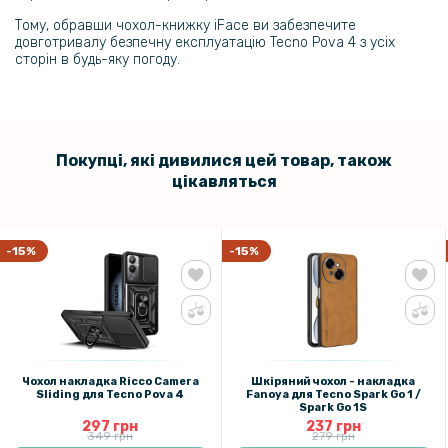
159 грн
Тому, обравши чохол-книжку iFace ви забезпечите
Захисне скло 2.5D 0.3mm Tempered Glass для Tecno Pova 4
довготривалу безпечну експлуатацію Tecno Pova 4 з усіх
сторін в будь-яку погоду.
119 грн
149 грн
Захисне скло 2.5D 0.3mm Tempered Glass для ZTE Blade V40 Vita /
Покупці, які дивилися цей товар, також
Blade A72
цікавляться
89 грн
139 грн
-15%
-15%
Захисне скло 2.5D 0.3mm Tempered Glass для Nokia C31
Чохол накладка Ricco Camera
Шкіряний чохол - накладка
Sliding для Tecno Pova 4
Fanoya для Tecno Spark Go 1 /
Spark Go 1S
297 грн
237 грн
349 грн
279 грн