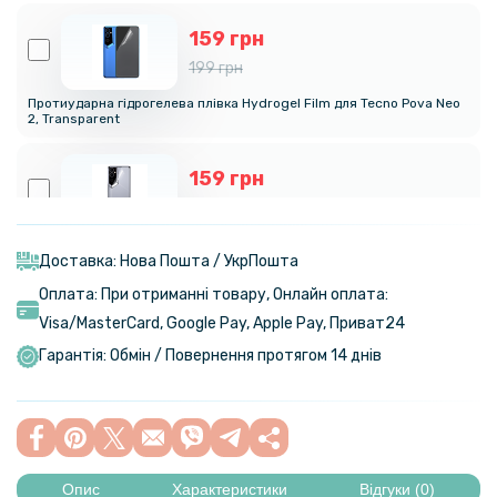
159 грн
199 грн
Протиударна гідрогелева плівка Hydrogel Film для Tecno Pova Neo
2, Transparent
159 грн
199 грн
Протиударна гідрогелева плівка Hydrogel Film для Tecno Pova Neo
2 на задню панель, Transparent
Доставка: Нова Пошта / УкрПошта
Оплата: При отриманні товару, Онлайн оплата:
239 грн
Visa/MasterСard, Google Pay, Apple Pay, Приват24
299 грн
Гарантія: Обмін / Повернення протягом 14 днів
Гідрогелева плівка iNobi Matte для Tecno Pova Neo 2, Матова
319 грн
399 грн
Опис
Характеристики
Відгуки (0)