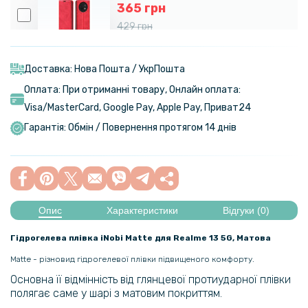
365 грн
429 грн
Чохол - книжка Epik iFace Retro Leather для Realme 13 5G з
магнітним кріпленням
Доставка: Нова Пошта / УкрПошта
Оплата: При отриманні товару, Онлайн оплата:
249 грн
Visa/MasterСard, Google Pay, Apple Pay, Приват24
299 грн
Гарантія: Обмін / Повернення протягом 14 днів
Чохол книжка дзеркало Clear View для Realme C33
129 грн
199 грн
Опис
Характеристики
Відгуки (0)
Чохол - накладка Polished Carbon для Realme C67 4G
Гідрогелева плівка iNobi Matte для Realme 13 5G​, Матова
99 грн
Matte - різновид гідрогелевої плівки підвищеного комфорту.
159 грн
Основна її відмінність від глянцевої протиударної плівки
Захисне скло Full Screen Tempered Glass для Realme C67 4G, Black
полягає саме у шарі з матовим покриттям.