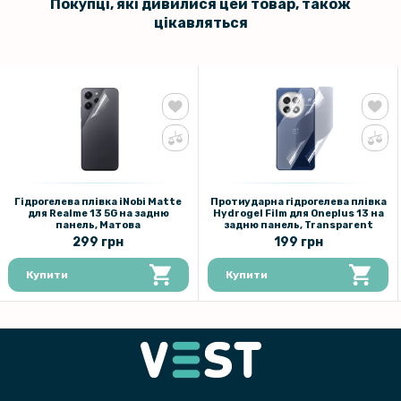
Покупці, які дивилися цей товар, також
цікавляться
Гідрогелева плівка iNobi Matte
Протиударна гідрогелева плівка
для Realme 13 5G​ на задню
Hydrogel Film для Oneplus 13 на
панель, Матова
задню панель, Transparent
299 грн
199 грн
Купити
Купити