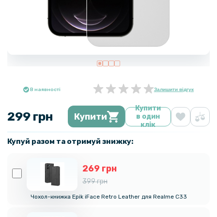
В наявності
Залишити відгук
Купити
299 грн
Купити
в один
клік
Купуй разом та отримуй знижку:
269 грн
399 грн
Чохол-книжка Epik iFace Retro Leather для Realme C33