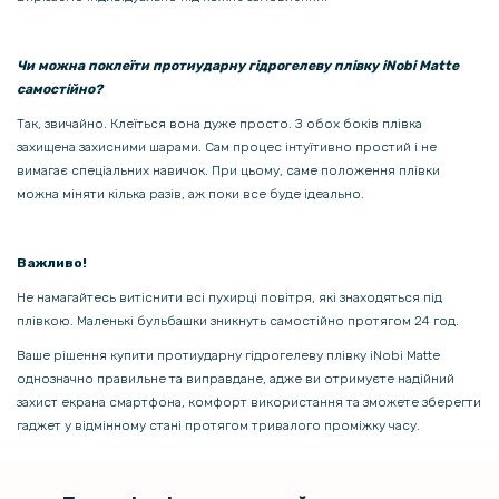
118 грн
Чи можна поклеїти протиударну гідрогелеву плівку iNobi Matte
139 грн
самостійно?
Захисне скло Full Screen Tempered Glass для Realme 13 5G
Так, звичайно. Клеїться вона дуже просто. З обох боків плівка
захищена захисними шарами. Сам процес інтуїтивно простий і не
вимагає спеціальних навичок. При цьому, саме положення плівки
можна міняти кілька разів, аж поки все буде ідеально.
Важливо!
Не намагайтесь витіснити всі пухирці повітря, які знаходяться під
плівкою. Маленькі бульбашки зникнуть самостійно протягом 24 год.
Ваше рішення купити протиударну гідрогелеву плівку iNobi Matte
однозначно правильне та виправдане, адже ви отримуєте надійний
захист екрана смартфона, комфорт використання та зможете зберегти
гаджет у відмінному стані протягом тривалого проміжку часу.