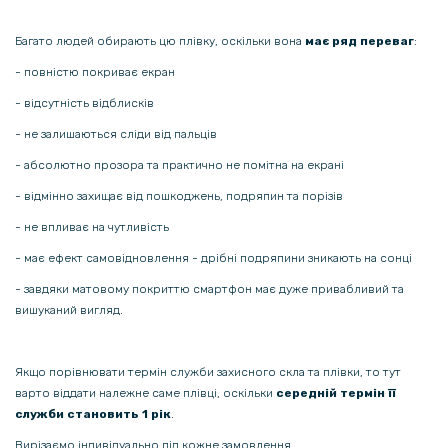
127 грн
Багато людей обирають цю плівку, оскільки вона
має ряд переваг
:
149 грн
- повністю покриває екран
Захисне скло Tempered Glass 0.3mm для Realme C67 4G,
Transparent
- відсутність відблисків
- не залишаються сліди від пальців
237 грн
- абсолютно прозора та практично не помітна на екрані
279 грн
- відмінно захищає від пошкоджень, подряпин та порізів
Шкіряний чохол - накладка Fanoya для Realme 13 5G
- не впливає на чутливість
- має ефект самовідновлення - дрібні подряпини зникають на сонці
118 грн
- завдяки матовому покриттю смартфон має дуже привабливий та
139 грн
вишуканий вигляд.
Захисне скло 2.5D Tempered Glass для Realme 13 5G
Якщо порівнювати термін служби захисного скла та плівки, то тут
127 грн
варто віддати належне саме плівці, оскільки
середній термін її
159 грн
служби становить 1 рік
.
Захисне скло 2.5D Tempered Glass для Asus Rog Phone 9 / 9 Pro
Вирізаємо індивідуально під кожне замовлення.