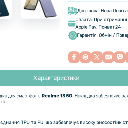
Захисне ск
13 5G, Bla
Доставка: Нова Пошта
Оплата: При отриманні 
Apple Pay, Приват24
Захисне с
Realme 13
Гарантія: Обмін / Пов
Захисне с
для Realm
Характеристики
Захисне ск
Realme 13
дка для смартфонів
Realme 13 5G.
Накладка забезпечує за
ню.
поєднання TPU та PU, що забезпечує високу зносостійкість