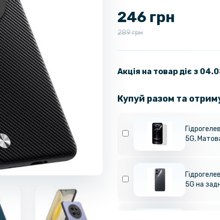
246 грн
289 грн
Акція на товар діє з 04.
Купуй разом та отрим
Гідрогелев
5G​, Матов
Гідрогелев
5G​ на за