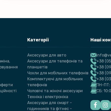
Категорії
Наші ко
Аксесуари для авто
info@ve
міна,
Аксесуари для телефонів та
+38 (05
говування
планшетів
+38 (09
Чохли для мобільних телефонів
+38 (0
Комплектуючі для мобільних
+38 (0
 оферти
телефонів
ПН-ПТ: 
ційності
Чоловічі та жіночі аксесуари
СБ: 10:
Техніка і електроніка
Аксесуари для смарт -
годинників та фітнес -