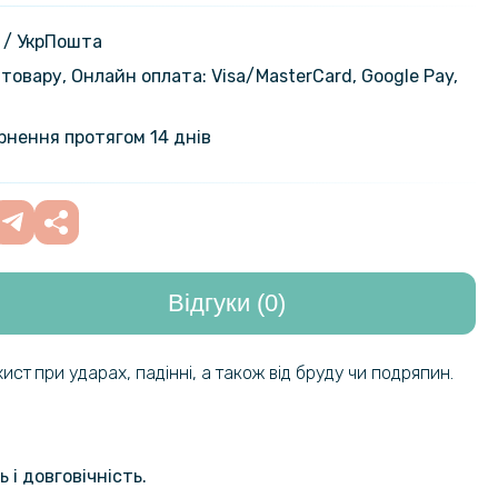
ло Privacy Full Screen для Realme
ck
199 грн
 / УкрПошта
товару, Онлайн оплата: Visa/MasterСard, Google Pay,
118 грн
кло 2.5D Tempered Glass для
 5G
139 грн
ернення протягом 14 днів
103 грн
кло Tempered Glass 0,3mm 2.5D
e 13 5G на задню камеру
129 грн
Відгуки (0)
118 грн
ло Full Screen Tempered Glass для
 5G
139 грн
хист
при ударах, падінні, а також від бруду чи подряпин.
 і довговічність.