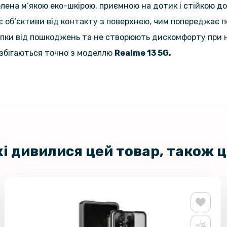
ена м’якою еко-шкірою, приємною на дотик і стійкою до
є об’єктиви від контакту з поверхнею, чим попереджає п
опки від пошкоджень та не створюють дискомфорту при 
и збігаються точно з моделлю
Realme 13 5G.
кі дивилися цей товар, також 