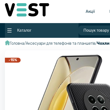
Акції
Каталог
Головна
Аксесуари для телефонів та планшетів
Чохли
-15%