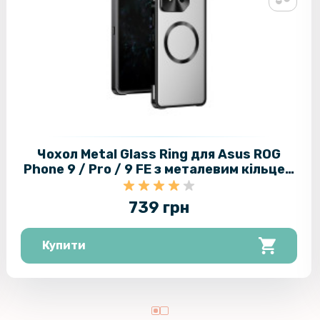
Чохол Metal Glass Ring для Asus ROG
Phone 9 / Pro / 9 FE з металевим кільцем
та додатковим захистом на камеру
739 грн
Купити