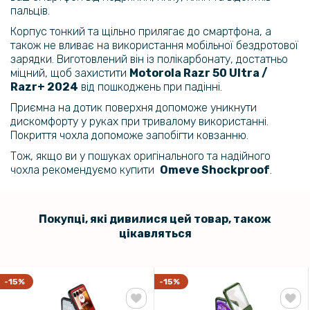
186 грн
пальців.
219 грн
Корпус тонкий та щільно прилягає до смартфона, а
також не вливає на використання мобільної бездротової
Захисне скло з рамкою CD Pattern на задню камеру для Motorola
зарядки. Виготовлений він із полікарбонату, достатньо
Razr 50 Ultra / Razr+ 2024
міцний, щоб захистити
Motorola Razr 50 Ultra /
Razr+ 2024
від пошкоджень при падінні.
159 грн
Приємна на дотик поверхня допоможе уникнути
199 грн
дискомфорту у руках при тривалому використанні.
Покриття чохла допоможе запобігти ковзанню.
Протиударна гідрогелева плівка Hydrogel Film для Motorola Razr 50
Ultra​, Transparent
Тож, якщо ви у пошуках оригінального та надійного
чохла рекомендуємо купити
Omeve Shockproof
.
239 грн
299 грн
Покупці, які дивилися цей товар, також
Гідрогелева плівка iNobi Matte для Motorola Razr 50 Ultra​, Матова
цікавляться
239 грн
299 грн
-15%
-15%
Гідрогелева плівка iNobi Matte для Motorola Razr 50 Ultra​​ на задню