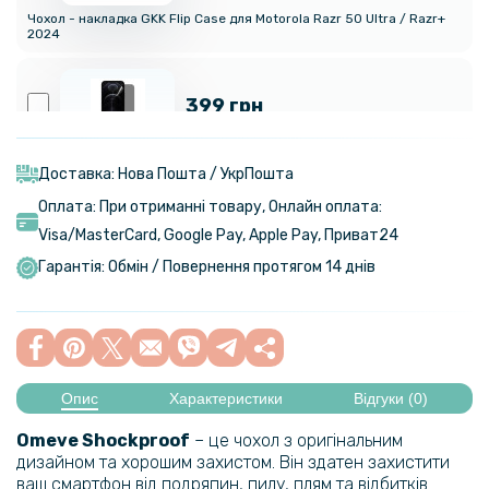
Чохол - накладка GKK Flip Case для Motorola Razr 50 Ultra / Razr+
2024
399 грн
Гідрогелева плівка iNobi Privacy Matte для Motorola Razr 50 Ultra​
(Антишпигун)
Доставка: Нова Пошта / УкрПошта
Оплата: При отриманні товару, Онлайн оплата:
569 грн
Visa/MasterСard, Google Pay, Apple Pay, Приват24
669 грн
Гарантія: Обмін / Повернення протягом 14 днів
Чохол накладка OMEVE Color Frame для Motorola Razr 50 Ultra /
Razr+ 2024
339 грн
399 грн
Опис
Характеристики
Відгуки (0)
Захисне скло 3D Privacy Full Screen для Motorola Razr 50 Ultra /
Omeve Shockproof
– це чохол з оригінальним
Razr+ 2024, Black
дизайном та хорошим захистом. Він здатен захистити
ваш смартфон від подряпин, пилу, плям та відбитків