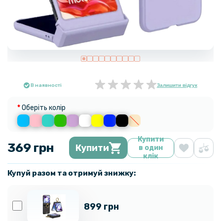
В наявності
Залишити відгук
Оберіть колір
Купити
369 грн
Купити
в один
клік
Купуй разом та отримуй знижку:
899 грн