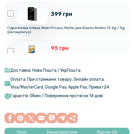
399 грн
Гідрогелева плівка iNobi Privacy Matte для Xiaomi Redmi 13 4g / 5g​
(Антишпигун)
95 грн
119 грн
Захисне скло Tempered Glass 0.3mm для Xiaomi Redmi 13 4G /
Redmi 13 5G
Доставка: Нова Пошта / УкрПошта
Оплата: При отриманні товару, Онлайн оплата:
110 грн
Visa/MasterСard, Google Pay, Apple Pay, Приват24
129 грн
Гарантія: Обмін / Повернення протягом 14 днів
Захисне скло Tempered Glass 2.5D для Xiaomi Redmi 13 4G / 5G на
задню камеру
159 грн
199 грн
Опис
Характеристики
Відгуки (0)