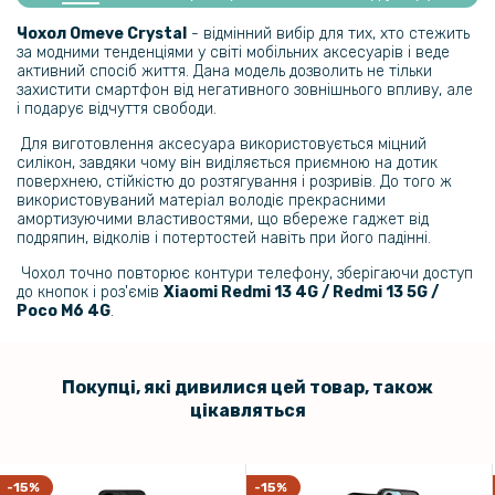
Протиударна гідрогелева плівка Hydrogel Film для Xiaomi Redmi 13
Чохол Omeve Crystal
- відмінний вибір для тих, хто стежить
4g / 5g​, Transparent
за модними тенденціями у світі мобільних аксесуарів і веде
активний спосіб життя. Дана модель дозволить не тільки
захистити смартфон від негативного зовнішнього впливу, але
239 грн
і подарує відчуття свободи.
299 грн
Для виготовлення аксесуара використовується міцний
силікон, завдяки чому він виділяється приємною на дотик
Гідрогелева плівка iNobi Matte для Xiaomi Redmi 13 4g / 5g​, Матова
поверхнею, стійкістю до розтягування і розривів. До того ж
використовуваний матеріал володіє прекрасними
амортизуючими властивостями, що вбереже гаджет від
159 грн
подряпин, відколів і потертостей навіть при його падінні.
199 грн
Чохол точно повторює контури телефону, зберігаючи доступ
Протиударна гідрогелева плівка Hydrogel Film для Xiaomi Redmi 13
до кнопок і роз'ємів
Xiaomi Redmi 13 4G / Redmi 13 5G /
4g / 5g​ на задню панель, Transparent
Poco M6 4G
.
239 грн
Покупці, які дивилися цей товар, також
299 грн
цікавляться
Гідрогелева плівка iNobi Matte для Xiaomi Redmi 13 4g / 5g​ на
задню панель, Матова
-15%
-15%