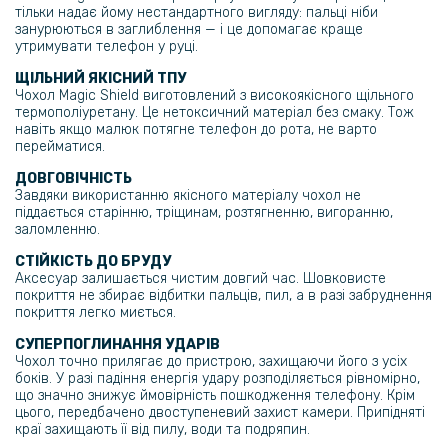
тільки надає йому нестандартного вигляду: пальці ніби
Чохол - книжка Skin для Xiaomi Redmi 13 4G / Poco M6 4G
занурюються в заглиблення — і це допомагає краще
утримувати телефон у руці.
127 грн
ЩІЛЬНИЙ ЯКІСНИЙ ТПУ
149 грн
Чохол Magic Shield виготовлений з високоякісного щільного
термополіуретану. Це нетоксичний матеріал без смаку. Тож
Захисне скло на об'єктиви камери 3D Tempered Glass для Xiaomi
навіть якщо малюк потягне телефон до рота, не варто
Redmi 13 4G / Redmi 13 5G / Poco M6 4G, Black
перейматися.
ДОВГОВІЧНІСТЬ
Завдяки використанню якісного матеріалу чохол не
піддається старінню, тріщинам, розтягненню, вигоранню,
заломленню.
СТІЙКІСТЬ ДО БРУДУ
Аксесуар залишається чистим довгий час. Шовковисте
покриття не збирає відбитки пальців, пил, а в разі забруднення
покриття легко миється.
СУПЕРПОГЛИНАННЯ УДАРІВ
Чохол точно прилягає до пристрою, захищаючи його з усіх
боків. У разі падіння енергія удару розподіляється рівномірно,
що значно знижує ймовірність пошкодження телефону. Крім
цього, передбачено двоступеневий захист камери. Припідняті
краї захищають її від пилу, води та подряпин.