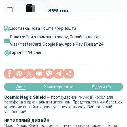
399 грн
Гідрогелева плівка iNobi Privacy Matte для Xiaomi Redmi 13 4g / 5g​
(Антишпигун)
Доставка: Нова Пошта / УкрПошта
Оплата: При отриманні товару, Онлайн оплата:
Visa/MasterСard, Google Pay, Apple Pay, Приват24
299 грн
Гарантія: 14 днів
Гідрогелева плівка iNobi Matte для Xiaomi Redmi 13 4g / 5g​ на
задню панель, Матова
159 грн
199 грн
Опис
Характеристики
Відгуки (0)
Протиударна гідрогелева плівка Hydrogel Film для Xiaomi Redmi 13
Cosmic Magic Shield
— протиударний гнучкий чохол для
4g / 5g​, Transparent
телефона з оригінальним дизайном. Представлений у багатьох
красивих спокійних приглушених кольорах. Виберіть свій
улюблений!
159 грн
НЕТИПОВИЙ ДИЗАЙН
199 грн
Чохол Magic Shield має рельєфну нековзку поверхню. Це не