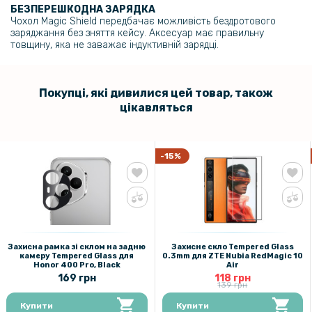
БЕЗПЕРЕШКОДНА ЗАРЯДКА
Чохол Magic Shield передбачає можливість бездротового
заряджання без зняття кейсу. Аксесуар має правильну
товщину, яка не заважає індуктивній зарядці.
Покупці, які дивилися цей товар, також
цікавляться
-15%
Захисна рамка зі склом на задню
Захисне скло Tempered Glass
камеру Tempered Glass для
0.3mm для ZTE Nubia RedMagic 10
Honor 400 Pro, Black
Air
169 грн
118 грн
139 грн
Купити
Купити