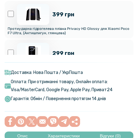
399 грн
Протиударна гідрогелева плівка Privacy HD Glossy для Xiaomi Poco
F7 Ultra, (Антишпигун, глянцева)
299 грн
Гідрогелева плівка iNobi Matte для Xiaomi Poco F7 Ultra, Матова
Доставка: Нова Пошта / УкрПошта
Оплата: При отриманні товару, Онлайн оплата:
299 грн
Visa/MasterСard, Google Pay, Apple Pay, Приват24
Гарантія: Обмін / Повернення протягом 14 днів
Гідрогелева плівка iNobi Matte для Xiaomi Poco F7 Ultra на задню
панель, Матова
594 грн
699 грн
Опис
Характеристики
Відгуки (0)