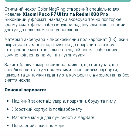
Захисне скло Nilkin CP+PRO Full Cover Glass для Xiaomi Poco F7
Ultra / F7 Pro
Стильний чохол Color MagRing створений спеціально для
моделей
Xiaomi Poco F7 Ultra та Redmi K80 Pro
.
Виконаний у форматі накладки аксесуар точно повторює
159 грн
форму смартфона, забезпечуючи надійну фіксацію і повний
доступ до всіх елементів управління.
199 грн
Матеріал аксесуара - високоякісний полікарбонат (ПК), який
Протиударна гідрогелева плівка Hydrogel Film для Xiaomi Poco F7
відрізняється міцністю, стійкістю до подряпин та зносу.
Ultra, Transparent
Інтегроване магнітне кільце на задній панелі забезпечує
зручне кріплення на магнітні утримувачі.
159 грн
Захист блоку камер посилена рамкою, що виступає, що
199 грн
запобігає контакту з поверхнями. Точні вирізи під порти,
камери та динаміки гарантують комфортне використання без
Протиударна гідрогелева плівка Hydrogel Film для Xiaomi Poco F7
зняття чохла.
Ultra на задню панель, Transparent
Основні переваги:
110 грн
Надійний захист від ударів, подряпин, бруду та пилу
129 грн
Жорсткий корпус із полікарбонату
Магнітне кільце для сумісності з MagSafe
Захисне скло Tempered Glass 0.3mm для Xiaomi Poco F7 Ultra /
Redmi K80 Pro​
Посилений захист камери