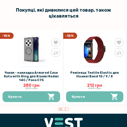
169 грн
199 грн
Покупці, які дивилися цей товар, також
цікавляться
Захисне скло Full Screen для Xiaomi Poco F7 Ultra / Redmi K80 Pro
95 грн
-15%
-15%
119 грн
Захисне скло Tempered Glass 2.5D для Xiaomi Poco F7 Ultra / Redmi
K80 Pro на задню камеру
101 грн
Чохол - накладка Armored Case
Ремінець Textile Elastic для
Sota with Ring для Xiaomi Redmi
119 грн
Huawei Band 10 / 9 / 8​
14C / Poco C75
280 грн
212 грн
Захисна рамка із склом Tempered Glass для Xiaomi Poco F7 Ultra /
329 грн
249 грн
Redmi K80 Pro на задню камеру, Black
Купити
Купити