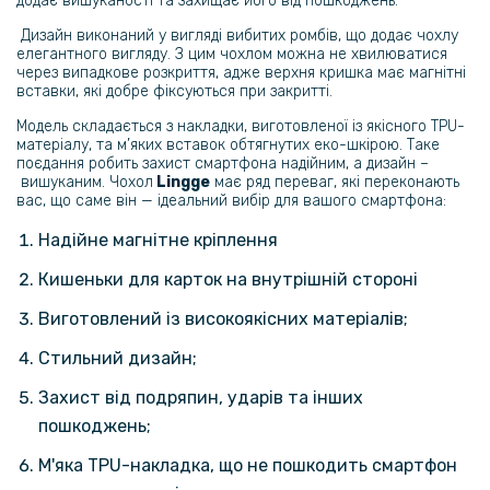
додає вишуканості та захищає його від пошкоджень.
319 грн
Дизайн виконаний у вигляді вибитих ромбів, що додає чохлу
399 грн
елегантного вигляду. З цим чохлом можна не хвилюватися
через випадкове розкриття, адже верхня кришка має магнітні
Протиударна гідрогелева плівка Privacy HD Glossy для Xiaomi
вставки, які добре фіксуються при закритті.
Redmi Note 14 4g, (Антишпигун, глянцева)
Модель складається з накладки, виготовленої із якісного TPU-
матеріалу, та м’яких вставок обтягнутих еко-шкірою. Таке
239 грн
поєдання робить захист смартфона надійним, а дизайн –
299 грн
вишуканим. Чохол
Lingge
має ряд переваг, які переконають
вас, що саме він — ідеальний вибір для вашого смартфона:
Гідрогелева плівка iNobi Matte для Xiaomi Redmi Note 14 4g, Матова
Надійне магнітне кріплення
159 грн
Кишеньки для карток на внутрішній стороні
199 грн
Виготовлений із високоякісних матеріалів;
Протиударна гідрогелева плівка Hydrogel Film для Xiaomi Redmi
Note 14 4g на задню панель, Transparent
Стильний дизайн;
Захист від подряпин, ударів та інших
239 грн
пошкоджень;
299 грн
М'яка TPU-накладка, що не пошкодить смартфон
Гідрогелева плівка iNobi Matte для Xiaomi Redmi Note 14 4g на