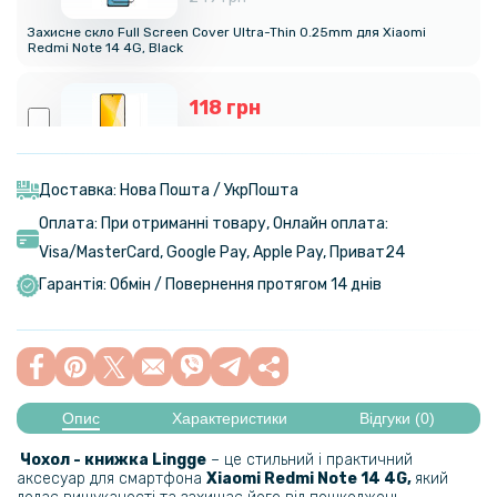
Захисне скло Full Screen Cover Ultra-Thin 0.25mm для Xiaomi
Redmi Note 14 4G, Black
118 грн
139 грн
Захисне скло Tempered Glass 0.3mm для Xiaomi Redmi Note 14 4G
Доставка: Нова Пошта / УкрПошта
Оплата: При отриманні товару, Онлайн оплата:
191 грн
Visa/MasterСard, Google Pay, Apple Pay, Приват24
239 грн
Гарантія: Обмін / Повернення протягом 14 днів
Захисне скло Privacy Full Screen для Xiaomi Redmi Note 14 4G / 5G,
Black
159 грн
199 грн
Опис
Характеристики
Відгуки (0)
Протиударна гідрогелева плівка Hydrogel Film для Xiaomi Redmi
Note 14 4g, Transparent
Чохол - книжка Lingge
– це стильний і практичний
аксесуар для смартфона
Xiaomi Redmi Note 14 4G​​,
який