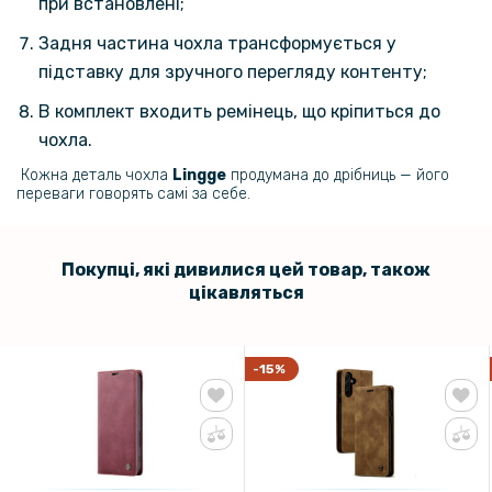
задню панель, Матова
при встановлені;
Задня частина чохла трансформується у
199 грн
підставку для зручного перегляду контенту;
249 грн
В комплект входить ремінець, що кріпиться до
Захисне скло ARMOREX 5D High-Alum AntiDust для Xiaomi Redmi
чохла.
Note 14 4G / 5G, Black
Кожна деталь чохла
Lingge
продумана до дрібниць — його
переваги говорять самі за себе.
287 грн
359 грн
Шкіряний чохол - накладка X&E для Xiaomi Redmi Note 14 4G з
Покупці, які дивилися цей товар, також
металевою вставкою
цікавляться
169 грн
199 грн
-15%
Data-кабель Hoco X53 Angel Silicone Type-C 2.4A 1m, Black
439 грн
549 грн