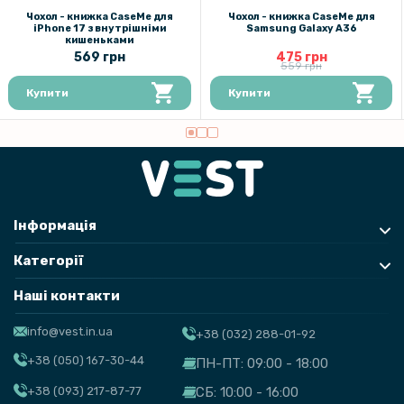
Чохол - книжка CaseMe для
Чохол - книжка CaseMe для
Чохол накладка Kajsa Briquette Collection Rhombus для iPhone 15
iPhone 17 з внутрішніми
Samsung Galaxy A36
кишеньками
569 грн
475 грн
559 грн
Купити
Купити
Інформація
Категорії
Наші контакти
info@vest.in.ua
+38 (032) 288-01-92
+38 (050) 167-30-44
ПН-ПТ: 09:00 - 18:00
+38 (093) 217-87-77
СБ: 10:00 - 16:00