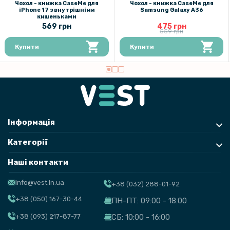
Чохол - книжка CaseMe для
Чохол - книжка CaseMe для
Чохол накладка Kajsa Briquette Collection Rhombus для iPhone 15
iPhone 17 з внутрішніми
Samsung Galaxy A36
кишеньками
569 грн
475 грн
559 грн
Купити
Купити
Інформація
Категорії
Наші контакти
info@vest.in.ua
+38 (032) 288-01-92
+38 (050) 167-30-44
ПН-ПТ: 09:00 - 18:00
+38 (093) 217-87-77
СБ: 10:00 - 16:00