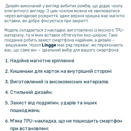
319 грн
Дизайн виконаний у вигляді вибитих ромбів, що додає чохлу
399 грн
елегантного вигляду. З цим чохлом можна не хвилюватися
через випадкове розкриття, адже верхня кришка має магнітні
Протиударна гідрогелева плівка Privacy HD Glossy для Xiaomi
вставки, які добре фіксуються при закритті.
Redmi Note 14 4g, (Антишпигун, глянцева)
Модель складається з накладки, виготовленої із якісного TPU-
матеріалу, та м’яких вставок обтягнутих еко-шкірою. Таке
239 грн
поєдання робить захист смартфона надійним, а дизайн –
299 грн
вишуканим. Чохол
Lingge
має ряд переваг, які переконають
вас, що саме він — ідеальний вибір для вашого смартфона:
Гідрогелева плівка iNobi Matte для Xiaomi Redmi Note 14 4g, Матова
Надійне магнітне кріплення
159 грн
Кишеньки для карток на внутрішній стороні
199 грн
Виготовлений із високоякісних матеріалів;
Протиударна гідрогелева плівка Hydrogel Film для Xiaomi Redmi
Note 14 4g на задню панель, Transparent
Стильний дизайн;
Захист від подряпин, ударів та інших
239 грн
пошкоджень;
299 грн
М'яка TPU-накладка, що не пошкодить смартфон
Гідрогелева плівка iNobi Matte для Xiaomi Redmi Note 14 4g на
задню панель, Матова
при встановлені;