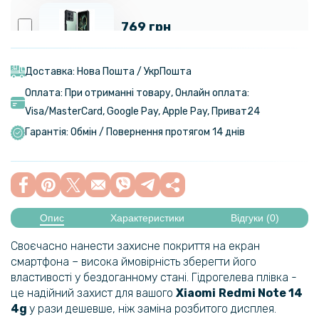
769 грн
Протиударний чохол XUNDD для Xiaomi 13T / 13T Pro, Black
Доставка: Нова Пошта / УкрПошта
Оплата: При отриманні товару, Онлайн оплата:
649 грн
Visa/MasterСard, Google Pay, Apple Pay, Приват24
Гарантія: Обмін / Повернення протягом 14 днів
Чохол-накладка Nillkin Cam Shield Pro для Xiaomi 13T / 13T Pro
237 грн
279 грн
Опис
Характеристики
Відгуки (0)
Чохол-накладка Armored Case Sota для Xiaomi 13T / 13T Pro / K60
Ultra​
Своєчасно нанести захисне покриття на екран
смартфона – висока ймовірність зберегти його
254 грн
властивості у бездоганному стані. Гідрогелева плівка -
299 грн
це надійний захист для вашого
Xiaomi
Redmi Note 14
4g
у рази дешевше, ніж заміна розбитого дисплея.
Захисне скло Full Screen Tempered Glass для Xiaomi 14T / 14T Pro,