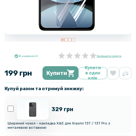
В наявності
Залишити відгук
Купити
199 грн
Купити
в один
клік
Купуй разом та отримуй знижку:
329 грн
Шкіряний чохол - накладка X&E для Xiaomi 13T / 13T Pro з
металевою вставкою