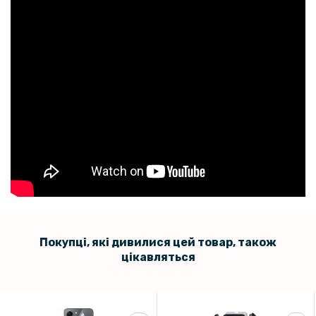
Загартоване захисне скло Full Screen Tempered Glass для Xiaomi
13T / 13T Pro, Black
119 грн
149 грн
Захисне скло Tempered Glass 0.3mm для Xiaomi 13T / 13T Pro,
Transparent
169 грн
199 грн
Чохол накладка Silicone Adds 6D для Xiaomi 13T / 13T Pro / K60
Ultra
Покупці, які дивилися цей товар, також
169 грн
цікавляться
199 грн
Захисне скло з рамкою CD Pattern для Xiaomi 13T 5G / 13T Pro 5G
на задню камеру