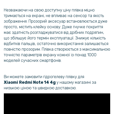
Black
Незважаючи на свою доступну ціну плівка міцно
тримається на екрані, не впливає на сенсор та якість
299 грн
зображення. Прозорий аксесуар встановлюється дуже
просто, містить клейку основу. Дуже гнучке покриття
Захисне скло Privacy Screen для Xiaomi 14T / 14T Pro, Black
має здатність розгладжуватися від дрібних подряпин,
що збільшує його термін експлуатації. Знижує кількість
відбитків пальців, остаточно використання залишається
259 грн
повністю прозорим. Плівка створюється з максимальною
точністю параметрів екрану кожної із понад 1000
Шкіряний чохол - накладка Fanoya для Motorola Moto G85 / S50
моделей сучасних смартфонів.
Neo
254 грн
Ви можете замовити гідрогелеву плівку для
299 грн
Xiaomi
Redmi Note 14 4g
у нашому магазині за
низькою ціною та швидкою доставкою.
Захисне скло 3D Full Screen Tempered Glass для Motorola Moto G85
/ S50 Neo, Black
161 грн
189 грн