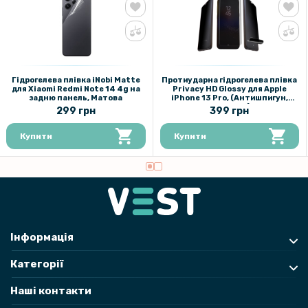
Гідрогелева плівка iNobi Matte
Протиударна гідрогелева плівка
для Xiaomi Redmi Note 14 4g на
Privacy HD Glossy для Apple
задню панель, Матова
iPhone 13 Pro, (Антишпигун,
глянцева)
299 грн
399 грн
Купити
Купити
Інформація
Категорії
Наші контакти