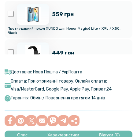
559 грн
Протиударний чохол XUNDD для Honor Magic6 Lite / X9b / X50,
Black
449 грн
Ремінець Textile Elastic для смартгодинників Amazfit Bip 6 / 5,
22mm
Доставка: Нова Пошта / УкрПошта
Оплата: При отриманні товару, Онлайн оплата:
159 грн
Visa/MasterСard, Google Pay, Apple Pay, Приват24
199 грн
Гарантія: Обмін / Повернення протягом 14 днів
Протиударна гідрогелева плівка Hydrogel Film для Honor Magic6
Lite, Transparent
280 грн
329 грн
Опис
Характеристики
Відгуки (0)