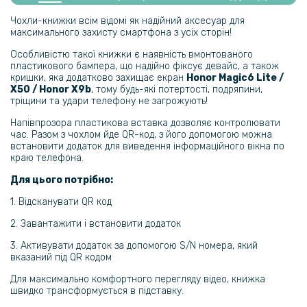
Захисне скло 3D Privacy Full Screen для Honor Magic6 Lite / X9b /
Чохли-книжки всім відомі як надійний аксесуар для
X50, Black
максимального захисту смартфона з усіх сторін!
Особливістю такої книжки є наявність вмонтованого
110 грн
пластикового бампера, що надійно фіксує девайс, а також
кришки, яка додатково захищає екран
Honor Magic6 Lite /
129 грн
X50 / Honor X9b
, тому будь-які потертості, подряпини,
тріщини та удари телефону не загрожують!
Захисне скло Tempered Glass 2.5D на задню камеру для Honor
Magic6 Lite / X9b / X50
Напівпрозора пластикова вставка дозволяє контролювати
час. Разом з чохлом йде QR-код, з його допомогою можна
встановити додаток для виведення інформаційного вікна по
295 грн
краю телефона.
369 грн
Для цього потрібно:
Захисне скло 3D Tempered Glass UV для Honor Magic6 Lite / X9b /
X50 з клеєм і лампою
1. Відсканувати QR код
2. Завантажити і встановити додаток
219 грн
3. Активувати додаток за допомогою S/N номера, який
299 грн
вказаний під QR кодом
Чохол накладка Ricco Camera Sliding для Honor Magic6 Lite / X9b /
Для максимально комфортного перегляду відео, книжка
X50
швидко трансформується в підставку.