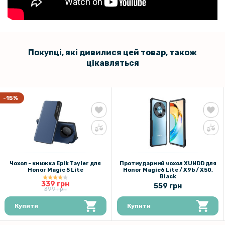
Покупці, які дивилися цей товар, також
цікавляться
-15%
Чохол - книжка Epik Tayler для
Протиударний чохол XUNDD для
Honor Magic 5 Lite
Honor Magic6 Lite / X9b / X50,
Black
339 грн
559 грн
399 грн
Купити
Купити