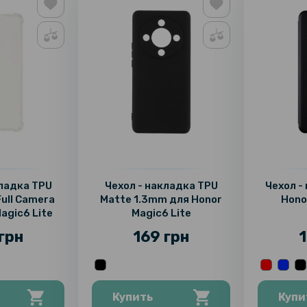
кладка TPU
Чехол - накладка TPU
Чехол -
Full Camera
Matte 1.3mm для Honor
Hono
agic6 Lite
Magic6 Lite
грн
169 грн
1
Купить
Купи