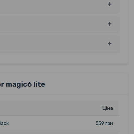
 magic6 lite
Ціна
lack
559 грн