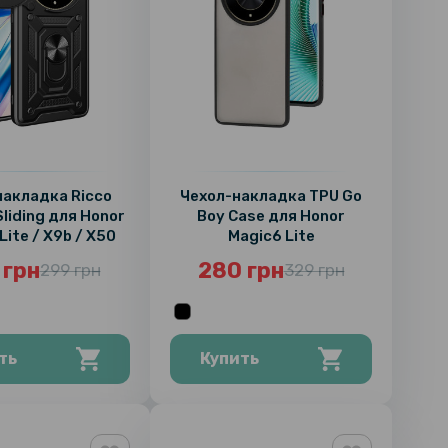
накладка Ricco
Чехол-накладка TPU Go
liding для Honor
Boy Case для Honor
Lite / X9b / X50
Magic6 Lite
 грн
280 грн
299 грн
329 грн
ть
Купить