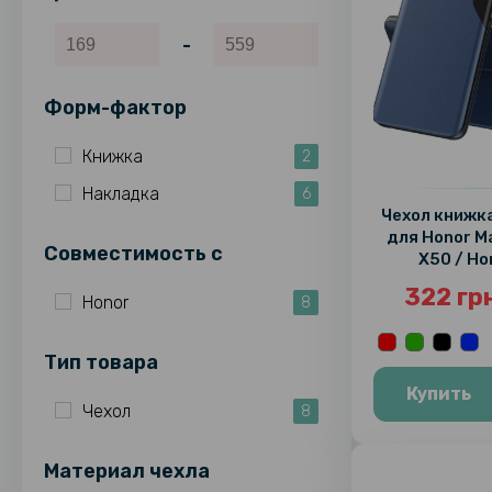
-
Форм-фактор
Книжка
2
Накладка
6
Чехол книжка
для Honor Ma
Совместимость c
X50 / Ho
322 гр
Honor
8
Тип товара
Купить
Чехол
8
Материал чехла