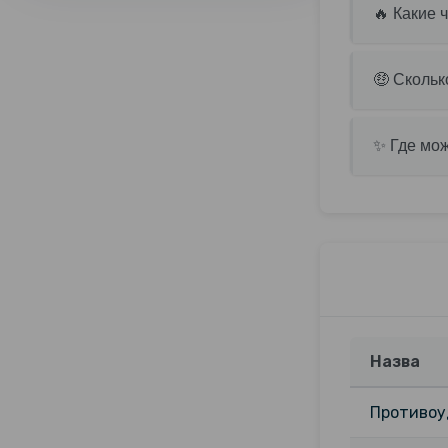
🔥 Какие 
🤑 Скольк
✨ Где мож
Назва
Противоуд