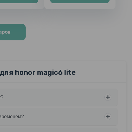
аров
ля honor magic6 lite
r?
о временем?