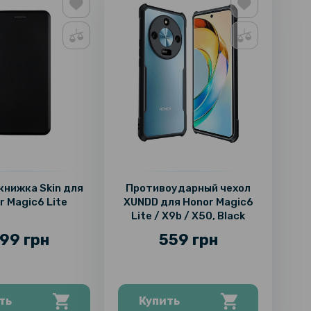
 книжка Skin для
Противоударный чехол
r Magic6 Lite
XUNDD для Honor Magic6
Lite / X9b / X50, Black
99 грн
559 грн
ть
Купить