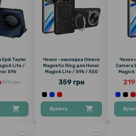
 Epik Tayler
Чехол - накладка Omeve
Чехол 
gic6 Lite /
Magnetic Ring для Honor
Camera S
nor X9b
Magic6 Lite / X9b / X50
Magic6 
н
359 грн
219
379 грн
Купить
Купи