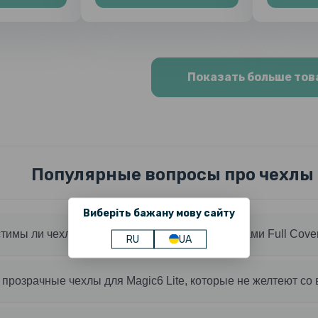
Показать больше тов
Популярные вопросы про чехлы д
Виберіть бажану мову сайту
имы ли чехлы Magic6 Lite с защитными стёклами Full Cove
RU
UA
 прозрачные чехлы для Magic6 Lite, которые не желтеют с