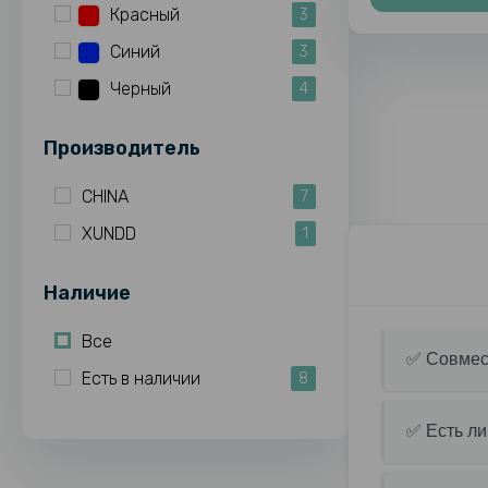
Красный
3
Синий
3
Черный
4
Производитель
CHINA
7
XUNDD
1
Наличие
Все
✅ Совмест
Есть в наличии
8
✅ Есть ли