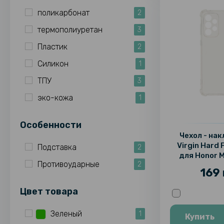
поликарбонат
2
термополиуретан
3
Пластик
2
Силикон
1
ТПУ
3
эко-кожа
1
Особенности
Чехол - на
Virgin Hard 
Подставка
2
для Honor M
Противоударные
2
169 
Цвет товара
Зеленый
1
Купить