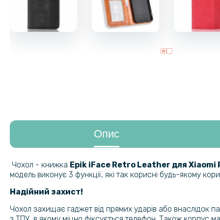
Опис
Чохол - книжка
Epik iFace Retro Leather для Xiaomi
модель виконує 3 функції, які так корисні будь-якому кори
Надійний захист!
Чохол захищає гаджет від прямих ударів або внаслідок пад
з ТПУ, в якому міцно фіксується телефон. Також корпус ма