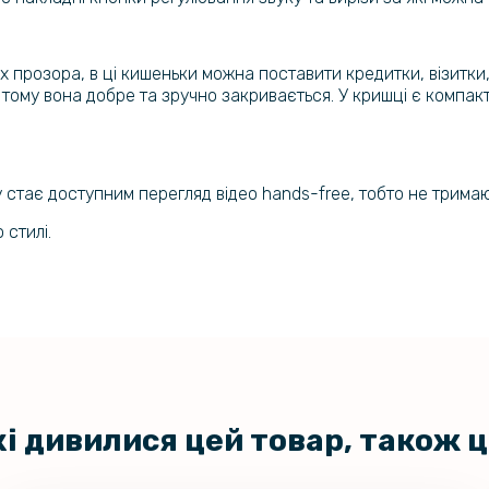
Захисне с
Xiaomi Red
их прозора, в ці кишеньки можна поставити кредитки, візитк
т, тому вона добре та зручно закривається. У кришці є компак
Захисне с
Xiaomi Redmi 
 стає доступним перегляд відео hands-free, тобто не трима
Захисне ск
 стилі.
Xiaomi Re
кі дивилися цей товар, також 