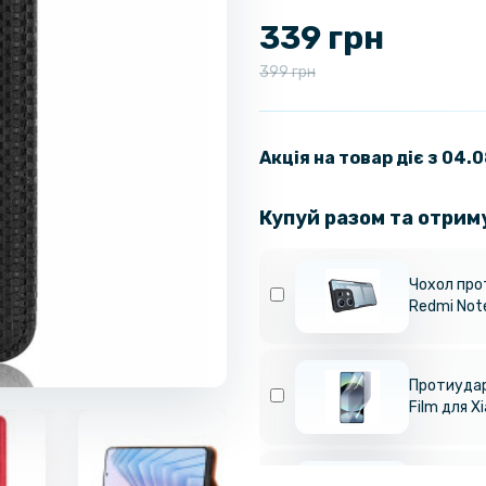
339 грн
399 грн
Акція на товар діє з 04.
Купуй разом та отрим
Чохол про
Redmi Note
Протиудар
Film для X
Протиудар