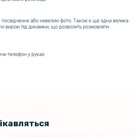
103 грн
кло 3D на задню камеру для
mi Note 14S, Black
129 грн
и, посвідчення або невеликі фото. Також є ще одна велика
тні вирізи під динаміки, що дозволить розмовляти
103 грн
кло Tempered Glass 0.3mm для
Note 14S​​​​​​​
129 грн
ючи телефон у руках.
169 грн
ло Full Screen Tempered Glass для
dmi Note 14S
199 грн
цікавляться