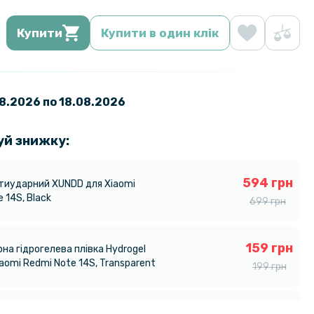
Купити
Купити в один клік
08.2026 по 18.08.2026
уй знижку:
594 грн
тиударний XUNDD для Xiaomi
 14S, Black
699 грн
159 грн
на гідрогелева плівка Hydrogel
iaomi Redmi Note 14S, Transparent
199 грн
на гідрогелева плівка Privacy HD
319 грн