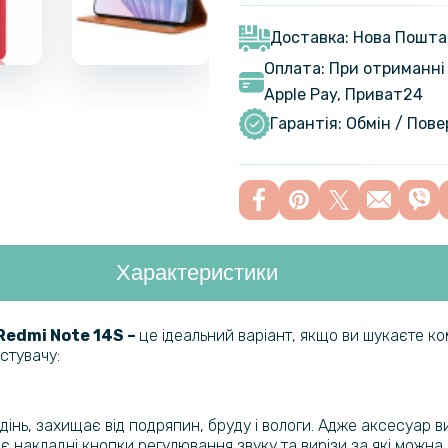
Glossy для
(Антишпиг
Доставка: Нова Пошта
Оплата: При отриманні 
Apple Pay, Приват24
Гідрогелев
Redmi Not
Гарантія: Обмін / Пов
Протиудар
Film для X
панель, Tr
Характеристики
Гідрогелев
Redmi Not
 Redmi Note 14S –
це ідеальний варіант, якщо ви шукаєте ком
стувачу:
Захисне с
Xiaomi Re
інь, захищає від подряпин, бруду і вологи. Адже аксесуар ви
є накладні кнопки регулювання звуку та вирізи за які можна 