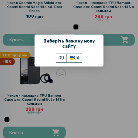
Чехол Cosmic Magic Shield для
Чехол - накладка TPU Bamper
Xiaomi Redmi Note 14s 4G, Dark
Case для Xiaomi Redmi Note 14S с
Green
кольцом
199 грн
288 грн
339 грн
Купить
Купить
Виберіть бажану мову
сайту
ТОП продаж
RU
UA
-15%
Чехол - накладка TPU Bamper
Case для Xiaomi Redmi Note 14S с
кольцом
288 грн
339 грн
Купить