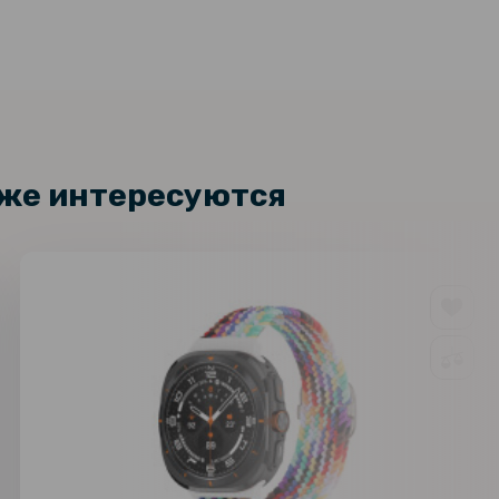
 Redmi Note 14S
129 грн
169 грн
стекло Full Screen Tempered
Xiaomi Redmi Note 14S
199 грн
кже интересуются