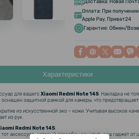
Доставка: Новая Почта
Оплата: При получении 
Противоуд
Apple Pay, Приват24
Hydrogel F
Гарантия: Обмен/Возв
Transpare
Противоуд
Hydrogel F
заднюю па
Характеристики
Защитное 
Xiaomi Re
ссуар для вашего
Xiaomi Redmi Note 14S
. Накладка не то
ол оснащен защитной рамкой для камеры, что предотвращае
Защитное 
крытие из искусственной эко – кожи. Учитывая высокое каче
Xiaomi Red
ет из рук.
iaomi Redmi Note 14S
.
 тот аксессуар, который способен защитить ваш гаджет от ц
Защитное 