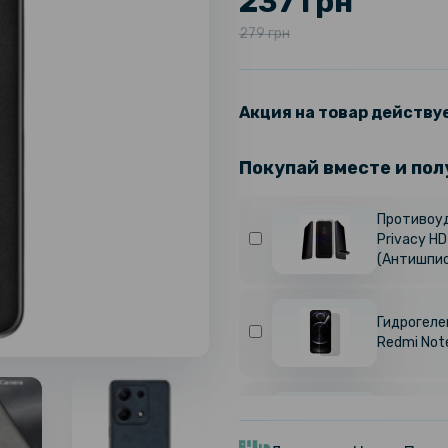
237 грн
279 грн
Акция на товар действуе
Покупай вместе и пол
Противоуд
Privacy HD
(Антишпио
Гидрогелев
Redmi Not
Гидрогелев
Redmi Not