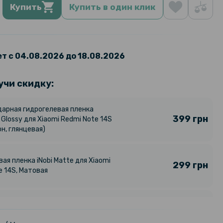
Купить
Купить в один клик
т с 04.08.2026 до 18.08.2026
учи скидку:
арная гидрогелевая пленка
399 грн
 Glossy для Xiaomi Redmi Note 14S
н, глянцевая)
ая пленка iNobi Matte для Xiaomi
299 грн
e 14S, Матовая
ая пленка iNobi Matte для Xiaomi
299 грн
e 14S на заднюю панель, Матовая