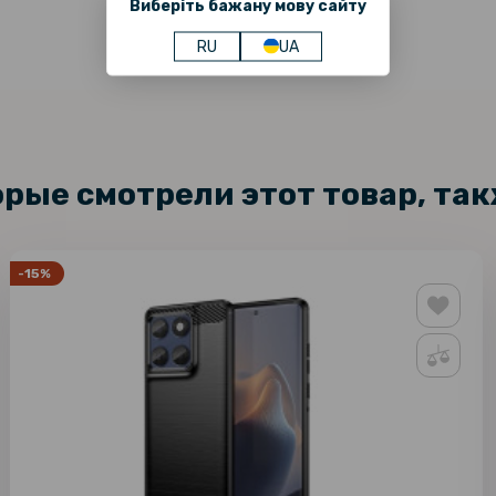
для Xiaomi
Виберіть бажану мову сайту
RU
UA
Защитное 
Glass для 
орые смотрели этот товар, та
-15%