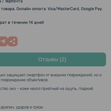
 / Укрпочта
товара, Онлайн оплата: Visa/MasterCard, Google Pay,
арная гидрогелевая пленка
159 грн
ilm для Xiaomi Redmi Note 14S,
199 грн
рат в течении 14 дней
nt
арная гидрогелевая пленка
159 грн
ilm для Xiaomi Redmi Note 14S на
199 грн
нель, Transparent
Отзывы (2)
101 грн
стекло 3D на заднюю камеру для
dmi Note 14S
119 грн
лько защищает смартфон от внешних повреждений, но и
т повреждение объективов.
103 грн
стекло 3D на заднюю камеру для
ство эко - кожи чехол приятный на ощупь, гладкий,
mi Note 14S, Black
129 грн
103 грн
арапин, ударов и грязи.
стекло Tempered Glass 0.3mm