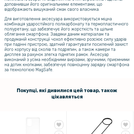
доповнивши його оригінальними елементами, що
відображають вишуканий смак свого власника.
Для виготовлення аксесуара використовується міцна
комбінація ударостійкого полікарбонату та термопластичного
поліуретану, що забезпечує його жорсткість та щільне
облягання смартфона. Завдяки даним матеріалам та
продуманій конструкції чохол ефективно розсіює силу ударів
при падінні пристрою, здатний гарантувати посилений захист
його корпусу від сколів та подряпин, а також камери та
дисплея за рахунок злегка піднятих рамок. Аксесуар
виконаний з усіма необхідними вирізами, зручними, приємними
на дотик кнопками, забезпечує повноцінну зарядку смартфона
за технологією MagSafe.
Покупці, які дивилися цей товар, також
цікавляться