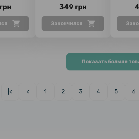
грн
349 грн
4
лся
Закончился
Зако
Показать больше тов
|<
<
1
2
3
4
5
6