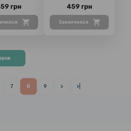
59 грн
459 грн
нчился
Закончился
аров
7
8
9
>
>|