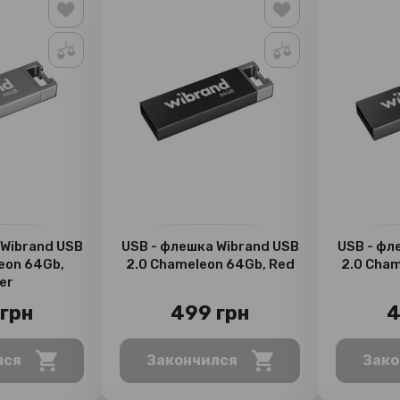
 Wibrand USB
USB - флешка Wibrand USB
USB - фл
eon 64Gb,
2.0 Chameleon 64Gb, Red
2.0 Cham
ver
грн
499 грн
4
лся
Закончился
Зако