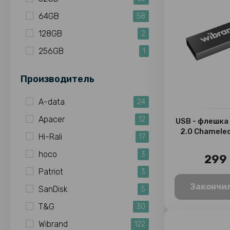
64GB
58
128GB
2
256GB
1
Производитель
A-data
24
Apacer
12
USB - флешка
2.0 Chameleo
Hi-Rali
17
hoco
3
299 
Patriot
3
Закончи
SanDisk
5
T&G
30
Wibrand
122