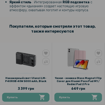
Яркий стиль
: Интегрированная
RGB подсветка
с
эффектом «дыхания» создает настоящую игровую
атмосферу, охватывая логотип и контуры корпуса.
Покупатели, которые смотрели этот товар,
также интересуются
Накамерный свет Ulanzi LM-
Чехол - книжка Glass Magnet Flip
P40RGB 40W 5000 mAh, Black
Cover для Xiaomi Poco Pad M1 /
Redmi Pad 2 Pro
3 399 грн
649 грн
Купить
Купить