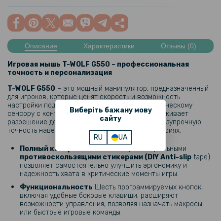
Описание
Характеристики
Отзывы (0)
Игровая мышь T-WOLF G550 – профессиональная
точность и персонализация
T-WOLF G550
– это мощный манипулятор, предназначенный
для игроков, которые ценят скорость и возможность
настройки под свой стиль игры. Благодаря оптическому
Виберіть бажану мову
сенсору с контроллером
A603FP
мышь поддерживает
сайту
разрешение до
7200 DPI
, что обеспечивает безупречную
точность наведения в самых динамичных сценариях.
RU
UA
Полный контроль
: Комплектация специальными
противоскользящими стикерами (DIY Anti-slip
tape)
позволяет самостоятельно улучшить эргономику и
надежность хвата в критические моменты игры.
Функциональность
Шесть программируемых кнопок,
включая удобные боковые клавиши, расширяют
возможности управления, позволяя назначать макросы
или быстрые игровые команды.