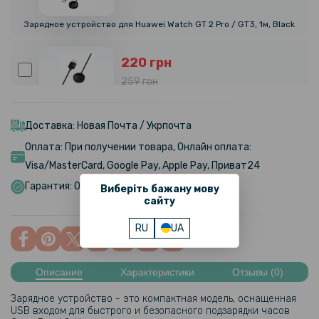
Зарядное устройство для Huawei Watch GT 2 Pro / GT3, 1м, Black
220 грн
259 грн
Зарядное устройство USB для часов Xiaomi Mibro Watch X1, Black
Доставка: Новая Почта / Укрпочта
Оплата: При получении товара, Онлайн оплата:
Visa/MasterCard, Google Pay, Apple Pay, Приват24
Гарантия: Обмен/Возврат в течении 14 дней
Виберіть бажану мову
сайту
RU
UA
Описание
Характеристики
Отзывы (0)
Зарядное устройство - это компактная модель, оснащенная
USB входом для быстрого и безопасного подзарядки часов