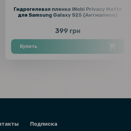
Гидрогелевая пленка iNobi Privacy Matte
для Samsung Galaxy S25 (Антишпион)
399 грн
Купить
нтакты
Подписка