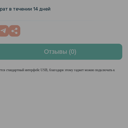
ilm для Huawei Watch GT3 46мм 3
199 грн
рат в течении 14 дней
arent
арная гидрогелевая пленка
159 грн
ilm для Huawei Watch GT3 Pro
199 грн
, Transparent
Отзывы (0)
арная гидрогелевая пленка
159 грн
ilm для Huawei Watch GT3 Pro
199 грн
, Transparent
ется стандартный интерфейс USB, благодаря этому гаджет можно подключать к
арная гидрогелевая пленка
159 грн
Film на модель ваших смарт-часов
199 грн
 3шт), Transparent
арная гидрогелевая пленка
159 грн
Film на модель вашего смартфона,
199 грн
nt