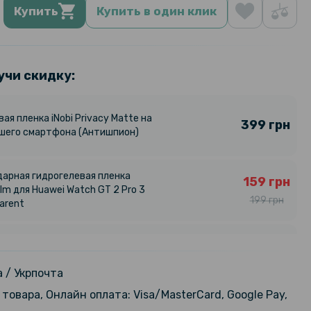
Купить
Купить в один клик
учи скидку:
ая пленка iNobi Privacy Matte на
399 грн
шего смартфона (Антишпион)
арная гидрогелевая пленка
159 грн
ilm для Huawei Watch GT 2 Pro 3
199 грн
arent
арная гидрогелевая пленка
159 грн
ilm для Huawei Watch GT3 42мм 3
199 грн
arent
 / Укрпочта
товара, Онлайн оплата: Visa/MasterCard, Google Pay,
арная гидрогелевая пленка
159 грн