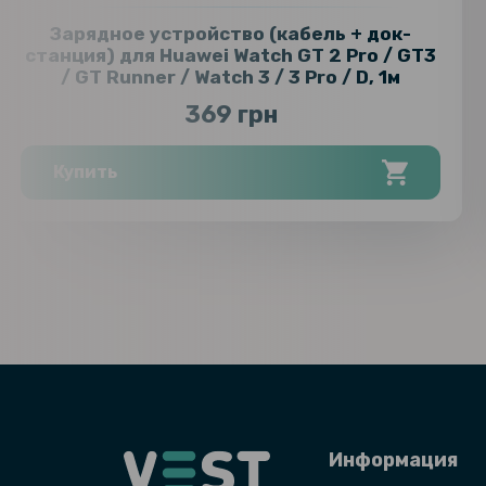
Зарядное устройство (кабель + док-
станция) для Huawei Watch GT 2 Pro / GT3
/ GT Runner / Watch 3 / 3 Pro / D, 1м
369 грн
Купить
Информация