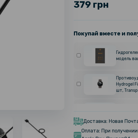
379 грн
Покупай вместе и пол
Гидрогелев
модель ва
Противоуд
Hydrogel F
шт, Transp
Противоуд
Hydrogel F
шт, Transp
Доставка: Новая Почта
Оплата: При получении 
Противоуд