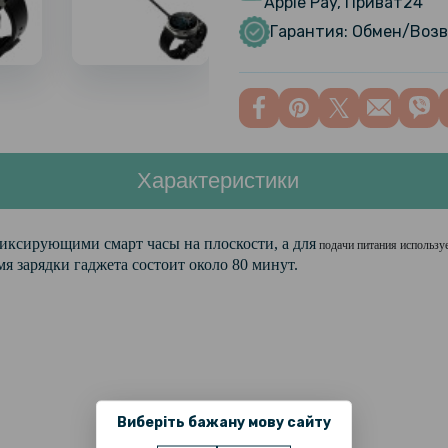
Apple Pay, Приват24
Hydrogel F
Гарантия: Обмен/Возв
шт, Transp
Противоуд
Hydrogel F
43мм 3 шт
Характеристики
Противоуд
Hydrogel F
46мм 3 шт
ксирующими смарт часы на плоскости, а для
подачи питания использу
я зарядки гаджета состоит около 80 минут.
Противоуд
Hydrogel 
(комплект
Противоуд
Hydrogel 
Transpare
Виберіть бажану мову сайту