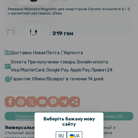
Ремешок Milanese Magnetic для смартчасов Garmin Vivoactive 6 / 5
с магнитной застежкой, 20мм
219 грн
USB кабель-зарядка для Huawei Watch Fit / Fit 2 / Fit 3 / Fit Mini /
Band 6 / 6 Pro / 7 / Kid`s Watch 4X / Honor Band 6 / Watch ES, 1м
Доставка: Новая Почта / Укрпочта
Оплата: При получении товара, Онлайн оплата:
Visa/MasterCard, Google Pay, Apple Pay, Приват24
399 грн
Гарантия: Обмен/Возврат в течении 14 дней
Беспроводное Зарядное Устройство Hoco CW60 для iWatch, Black
159 грн
199 грн
Описание
Характеристики
Отзывы (0)
Виберіть бажану мову
USB кабель-зарядка для Haylou Solar Lite 1m, Black
сайту
Универсальный ремешок Silicone
– это удобный и
стильный аксессуар для вашего смартчаса, ширина
RU
UA
103 грн