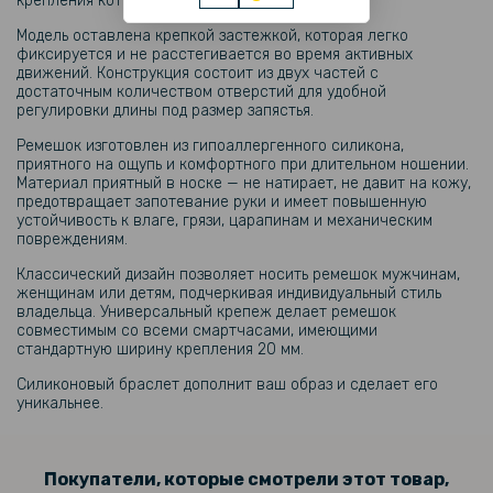
крепления которого
20 мм.
129 грн
Модель оставлена ​​крепкой застежкой, которая легко
фиксируется и не расстегивается во время активных
Защитное стекло SoftGlass Full Cover PMMA для смарт-часов
движений. Конструкция состоит из двух частей с
Nothing CMF Watch Pro 2
достаточным количеством отверстий для удобной
регулировки длины под размер запястья.
Ремешок изготовлен из гипоаллергенного силикона,
приятного на ощупь и комфортного при длительном ношении.
Материал приятный в носке — не натирает, не давит на кожу,
предотвращает запотевание руки и имеет повышенную
устойчивость к влаге, грязи, царапинам и механическим
повреждениям.
Классический дизайн позволяет носить ремешок мужчинам,
женщинам или детям, подчеркивая индивидуальный стиль
владельца. Универсальный крепеж делает ремешок
совместимым со всеми смартчасами, имеющими
стандартную ширину крепления 20 мм.
Силиконовый браслет дополнит ваш образ и сделает его
уникальнее.
Покупатели, которые смотрели этот товар,