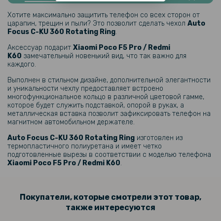
Защитное стекло Gelius Full Cover Ultra-Thin 0.25mm для Xiaomi
Poco F5 Pro, Black
Хотите максимально защитить телефон со всех сторон от
царапин, трещин и пыли? Это позволит сделать чехол
Auto
Focus C-KU 360 Rotating Ring
.
159 грн
Аксессуар подарит
Xiaomi Poco F5 Pro / Redmi
199 грн
K60
замечательный новенький вид, что так важно для
каждого.
Противоударная гидрогелевая пленка Hydrogel Film для Xiaomi
Poco F5 Pro, Transparent
Выполнен в стильном дизайне, дополнительной элегантности
и уникальности чехлу предоставляет встроено
многофункциональное кольцо в различной цветовой гамме,
159 грн
которое будет служить подставкой, опорой в руках, а
199 грн
металлическая вставка позволит зафиксировать телефон на
магнитном автомобильном держателе.
Противоударная гидрогелевая пленка Hydrogel Film для Xiaomi
Poco F5 Pro на заднюю панель, Transparent
Auto Focus C-KU 360 Rotating Ring
изготовлен из
термопластичного полиуретана и имеет четко
подготовленные вырезы в соответствии с моделью телефона
135 грн
Xiaomi Poco F5 Pro / Redmi K60
.
159 грн
Закаленное защитное стекло Full Screen Tempered Glass для
Покупатели, которые смотрели этот товар,
Xiaomi Poco F5 Pro, Black
также интересуются