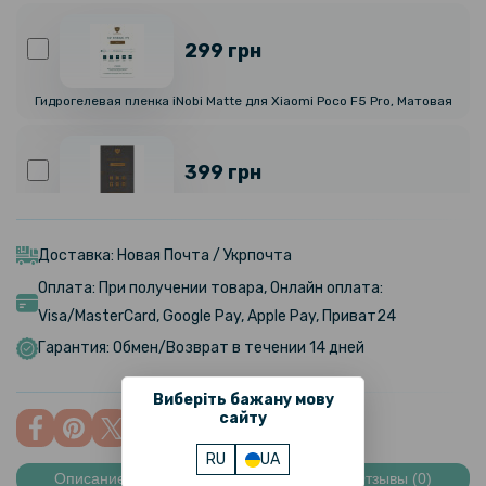
299 грн
Гидрогелевая пленка iNobi Matte для Xiaomi Poco F5 Pro, Матовая
399 грн
Гидрогелевая пленка iNobi Privacy Matte для Xiaomi Poco F5 Pro
(Антишпион)
Доставка: Новая Почта / Укрпочта
Оплата: При получении товара, Онлайн оплата:
299 грн
Visa/MasterCard, Google Pay, Apple Pay, Приват24
Гарантия: Обмен/Возврат в течении 14 дней
Гидрогелевая пленка iNobi Matte для Xiaomi Poco F5 Pro на заднюю
панель, Матовая
Виберіть бажану мову
сайту
199 грн
RU
UA
249 грн
Описание
Характеристики
Отзывы (0)