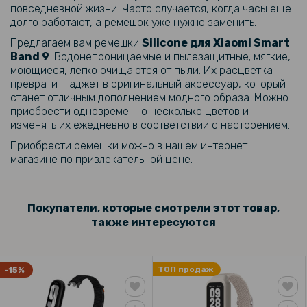
повседневной жизни. Часто случается, когда часы еще
599 грн
долго работают, а ремешок уже нужно заменить.
Предлагаем вам ремешки
Silicone для
Xiaomi Smart
Металлический ремешок Diamond Glamour для Xiaomi Smart Band
Band 9
. Водонепроницаемые и пылезащитные; мягкие,
9 / Smart Band 8
моющиеся, легко очищаются от пыли. Их расцветка
превратит гаджет в оригинальный аксессуар, который
475 грн
станет отличным дополнением модного образа. Можно
приобрести одновременно несколько цветов и
559 грн
изменять их ежедневно в соответствии с настроением.
Металлический ремешок Metal Fashion для Xiaomi Smart Band 10 /
9 / 8
Приобрести ремешки можно в нашем интернет
магазине по привлекательной цене.
229 грн
Покупатели, которые смотрели этот товар,
USB кабель-зарядка для Xiaomi Smart Band 10, Black
также интересуются
169 грн
ТОП продаж
-15%
199 грн
Чехол с защитным стеклом Protective Cover with Glass для Xiaomi
Smart Band 9 Active