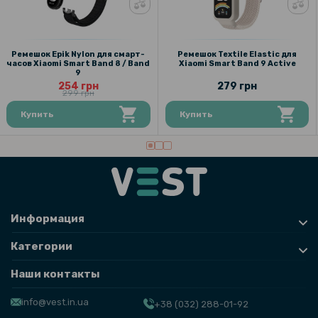
229 грн
Ремешок Epik Nylon для смарт-
Ремешок Textile Elastic для
часов Xiaomi Smart Band 8 / Band
Xiaomi Smart Band 9 Active
9
Ремешок Silicone для смарт-часов Xiaomi Smart Band 9 Active
254 грн
279 грн
299 грн
118 грн
Купить
Купить
139 грн
Противоударное защитное стекло SoftGlass Full Cover PMMA для
Xiaomi Smart Band 9, Black
161 грн
Информация
189 грн
Категории
Чехол с защитным стеклом Protective Cover with Glass для Xiaomi
Smart Band 9
Наши контакты
143 грн
info@vest.in.ua
+38 (032) 288-01-92
179 грн