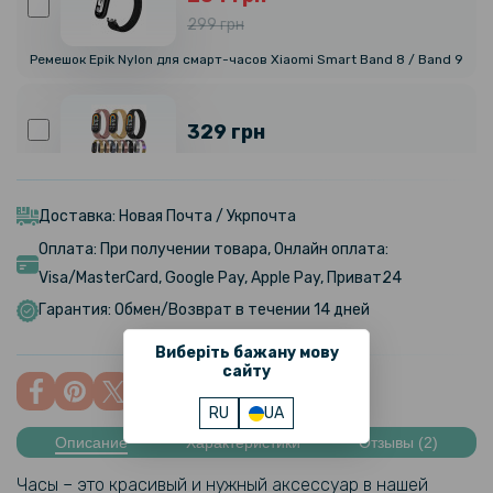
299 грн
Ремешок Epik Nylon для смарт-часов Xiaomi Smart Band 8 / Band 9
329 грн
Ремешок Milanese Magnetic для Xiaomi Smart Band 9
Доставка: Новая Почта / Укрпочта
Оплата: При получении товара, Онлайн оплата:
199 грн
Visa/MasterCard, Google Pay, Apple Pay, Приват24
Ремешок Textile Elastic для Xiaomi Smart Band 8 / Smart Band 9
Гарантия: Обмен/Возврат в течении 14 дней
Виберіть бажану мову
186 грн
сайту
219 грн
RU
UA
USB кабель-зарядка для Xiaomi Mi Smart Band 10 Pro / Band 9,
Описание
Характеристики
Отзывы (2)
Black
Часы – это красивый и нужный аксессуар в нашей