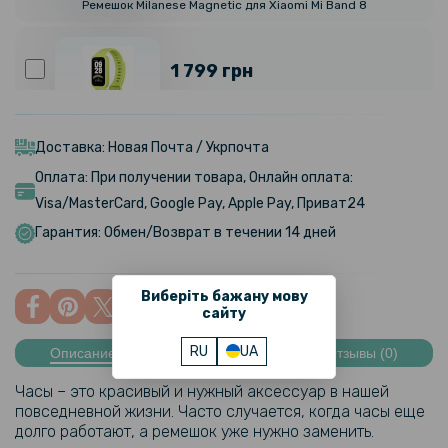
Ремешок Milanese Magnetic для Xiaomi Mi Band 8
1 799 грн
Фитнес – браслет Xiaomi Smart Band 9 Active BHR08L1GL
300mAh, Green
Доставка: Новая Почта / Укрпочта
Оплата: При получении товара, Онлайн оплата:
1 799 грн
Visa/MasterCard, Google Pay, Apple Pay, Приват24
Гарантия: Обмен/Возврат в течении 14 дней
Фитнес – браслет Xiaomi Smart Band 9 Active BHR08L3GL
300mAh, Purple
Виберіть бажану мову
161 грн
сайту
189 грн
RU
UA
Описание
Характеристики
Отзывы (0)
Чехол с защитным стеклом Protective Cover with Glass для Xiaomi
Mi Band 8
Часы – это красивый и нужный аксессуар в нашей
повседневной жизни. Часто случается, когда часы еще
долго работают, а ремешок уже нужно заменить.
169 грн