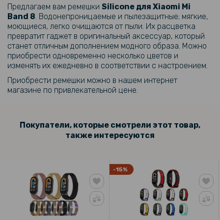
Предлагаем вам ремешки
Silicone для Xiaomi Mi
199 грн
Band 8
. Водонепроницаемые и пылезащитные; мягкие,
Ремешок Sport Silicone для Xiaomi Mi Band 8
моющиеся, легко очищаются от пыли. Их расцветка
превратит гаджет в оригинальный аксессуар, который
станет отличным дополнением модного образа. Можно
159 грн
приобрести одновременно несколько цветов и
199 грн
изменять их ежедневно в соответствии с настроением.
Магнитное зарядное устройство Epic USB для часов Xiaomi Mi
Приобрести ремешки можно в нашем интернет
Band 8, Black
магазине по привлекательной цене.
183 грн
Покупатели, которые смотрели этот товар,
229 грн
также интересуются
Ремешок Sport Silicone для Xiaomi Mi Smart Band 8 Active
161 грн
-15%
189 грн
Силиконовый чехол для Xiaomi Mi Band 8 с защитой на экран