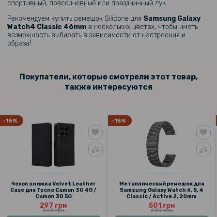
спортивный, повседневный или праздничный лук.
Рекомендуем купить ремешок Silicone для
Samsung Galaxy
Watch4 Classic 46mm
в нескольких цветах, чтобы иметь
возможность выбирать в зависимости от настроения и
образа!
Покупатели, которые смотрели этот товар,
также интересуются
-15%
-15%
Чехол книжка Velvet Leather
Металлический ремешок для
Case для Tecno Camon 30 4G /
Samsung Galaxy Watch 6, 5, 4
Camon 30 5G
Classic / Active 2, 20mm
297 грн
501 грн
349 грн
589 грн