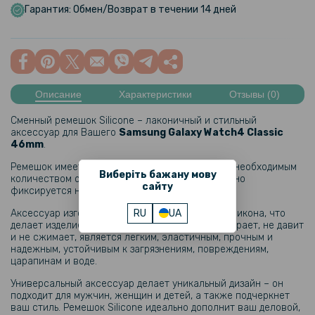
Гарантия: Обмен/Возврат в течении 14 дней
Описание
Характеристики
Отзывы (0)
Сменный ремешок Silicone – лаконичный и стильный
аксессуар для Вашего
Samsung Galaxy Watch4 Classic
46mm
.
Ремешок имеет простую и удобную застежку с необходимым
Виберіть бажану мову
количеством отверстий, благодаря чему надежно
сайту
фиксируется на запястье руки.
RU
UA
Аксессуар изготовлен из гипоаллергенного силикона, что
делает изделие приятным на ощупь, оно не натирает, не давит
и не сжимает, является легким, эластичным, прочным и
надежным, устойчивым к загрязнениям, повреждениям,
царапинам и воде.
Универсальный аксессуар делает уникальный дизайн – он
подходит для мужчин, женщин и детей, а также подчеркнет
ваш стиль. Ремешок Silicone идеально дополнит ваш деловой,