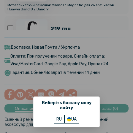
Металлический ремешок Milanese Magnetic для смарт-часов
Huawei Band 8 / Band 9
219 грн
Ремешок Epik Nylon для смарт-часов Huawei Band 8 / Band 9
Доставка: Новая Почта / Укрпочта
Оплата: При получении товара, Онлайн оплата:
199 грн
Visa/MasterCard, Google Pay, Apple Pay, Приват24
Гарантия: Обмен/Возврат в течении 14 дней
Противоударная гидрогелевая пленка Hydrogel Film для Huawei
Band 8 (3 шт), Transparent
479 грн
Виберіть бажану мову
сайту
Описание
Характеристики
Отзывы (0)
Элегантный кожаный ремешок для Huawei Band 8 с классической
защелкой
RU
UA
Сменный ремешок Silicone – лаконичный и стильный
аксессуар для Вашего
Huawei Band 8
.