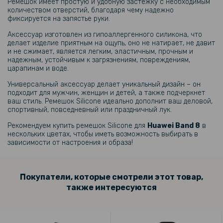
195 грн
Ремешок имеет простую и удобную застежку с необходимым
количеством отверстий, благодаря чему надежно
229 грн
фиксируется на запястье руки.
Кожаный чехол-книжка Baseus Premium Edge для Samsung Galaxy
Аксессуар изготовлен из гипоаллергенного силикона, что
M53 (5G)
делает изделие приятным на ощупь, оно не натирает, не давит
и не сжимает, является легким, эластичным, прочным и
надежным, устойчивым к загрязнениям, повреждениям,
246 грн
царапинам и воде.
289 грн
Универсальный аксессуар делает уникальный дизайн – он
подходит для мужчин, женщин и детей, а также подчеркнет
Кожаный чехол - накладка CODE Tactile Experience для Oppo Reno8
T 4G
ваш стиль. Ремешок Silicone идеально дополнит ваш деловой,
спортивный, повседневный или праздничный лук.
297 грн
Рекомендуем купить ремешок Silicone для
Huawei Band 8
в
нескольких цветах, чтобы иметь возможность выбирать в
349 грн
зависимости от настроения и образа!
Чехол - накладка TPU Color Matte Ring для Xiaomi Redmi 14C / Poco
C75
Покупатели, которые смотрели этот товар,
также интересуются
212 грн
249 грн
Ремешок Textile Elastic для Huawei Band 10 / 9 / 8