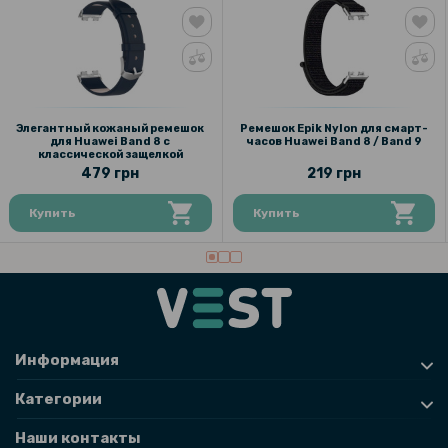
127 грн
149 грн
Чехол с защитным стеклом Protective Cover with Glass для Huawei
Band 8 / Band 9
Элегантный кожаный ремешок
Ремешок Epik Nylon для смарт-
для Huawei Band 8 с
часов Huawei Band 8 / Band 9
классической защелкой
99 грн
479 грн
219 грн
159 грн
Купить
Купить
Защитное стекло Super Full HD Tempered Glass для Samsung
Galaxy A33 5G, Black
111 грн
139 грн
Защитное стекло Full Screen Tempered Glass 2.5D для Motorola
Информация
Moto G04 / G04s / E14, Black
Категории
Наши контакты