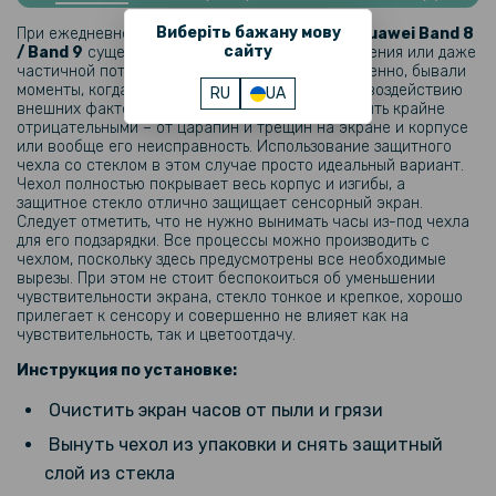
Ремешок Silicone для смарт-часов Huawei Band 9
Виберіть бажану мову
При ежедневном использовании smart часов
Huawei Band 8
сайту
/ Band 9
существует вероятность его повреждения или даже
152 грн
частичной потери привлекательности. Естественно, бывали
моменты, когда часы падали или подвергались воздействию
RU
UA
179 грн
внешних факторов. Последствия этого могут быть крайне
отрицательными – от царапин и трещин на экране и корпусе
Зарядное устройство USB для смарт-часов Huawei Band 10 / Band
или вообще его неисправность. Использование защитного
9 1м, Black
чехла со стеклом в этом случае просто идеальный вариант.
Чехол полностью покрывает весь корпус и изгибы, а
защитное стекло отлично защищает сенсорный экран.
212 грн
Следует отметить, что не нужно вынимать часы из-под чехла
249 грн
для его подзарядки. Все процессы можно производить с
чехлом, поскольку здесь предусмотрены все необходимые
Ремешок Textile Elastic для Huawei Band 10 / 9 / 8
вырезы. При этом не стоит беспокоиться об уменьшении
чувствительности экрана, стекло тонкое и крепкое, хорошо
прилегает к сенсору и совершенно не влияет как на
чувствительность, так и цветоотдачу.
199 грн
Инструкция по установке:
Type-C кабель зарядка для смарт-часов Huawei Band 10 / Band 9 /
Очистить экран часов от пыли и грязи
Band 8 1м, Black
Вынуть чехол из упаковки и снять защитный
слой из стекла
219 грн