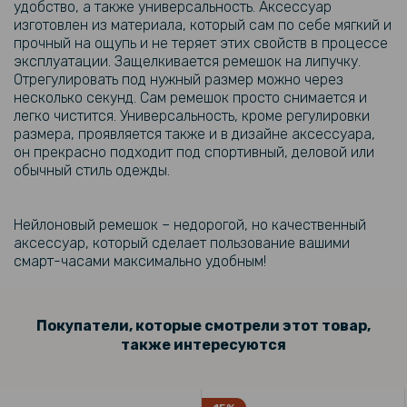
удобство, а также универсальность. Аксессуар
399 грн
изготовлен из материала, который сам по себе мягкий и
прочный на ощупь и не теряет этих свойств в процессе
эксплуатации. Защелкивается ремешок на липучку.
Ремешок Textile Elastic для смарт-часов Xiaomi Black Shark S1 / S1
Отрегулировать под нужный размер можно через
Pro / GT / GT3 / GT3 Neo / GS3, 22mm
несколько секунд. Сам ремешок просто снимается и
легко чистится. Универсальность, кроме регулировки
509 грн
размера, проявляется также и в дизайне аксессуара,
599 грн
он прекрасно подходит под спортивный, деловой или
обычный стиль одежды.
Ремешок Silicone Magnetic для смарт-часов Garmin Descent G1 /
G2, 22mm
Нейлоновый ремешок – недорогой, но качественный
730 грн
аксессуар, который сделает пользование вашими
смарт-часами максимально удобным!
859 грн
Ремешок Nylon Voyage Challenge для смарт-часов Garmin Instinct
3 45mm, 22mm
Покупатели, которые смотрели этот товар,
также интересуются
127 грн
159 грн