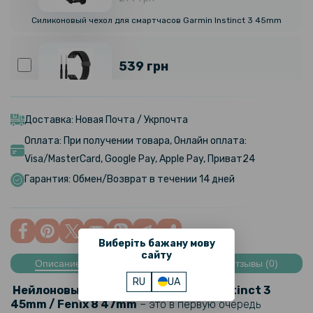
Силиконовый чехол для смартчасов Garmin Instinct 3 45mm
539 грн
Ремешок Silicone Middle Line для Garmin Instinct 3 45mm / E 45mm
с магнитной защелкой, 22mm
Доставка: Новая Почта / Укрпочта
Оплата: При получении товара, Онлайн оплата:
389 грн
Visa/MasterCard, Google Pay, Apple Pay, Приват24
Гарантия: Обмен/Возврат в течении 14 дней
Ремешок Nylon Run для смарт-часов Garmin Venu 3 45mm с
универсальным креплением, 22mm
459 грн
Виберіть бажану мову
сайту
Описание
Характеристики
Отзывы (0)
Ремешок Nylon Military для смарт-часов Amazfit Pop 3R / Pop 3S
RU
UA
22mm
Нейлоновый ремешок для
Garmin Instinct 3
45mm / Fenix 8 47mm
– это в первую очередь