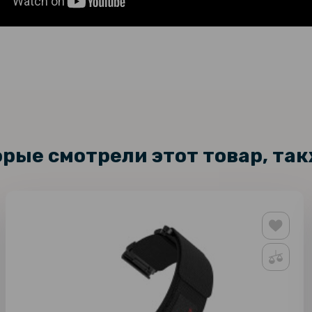
Противоуд
Hydrogel F
Transpare
орые смотрели этот товар, та