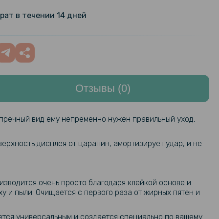
чехол Armor для Garmin Venu 8
щитой на экран
259 грн
рат в течении 14 дней
ский ремешок Metal Classic для
699 грн
nix 8 47mm, 22мм
Отзывы (0)
pik Nylon для смарт-часов Garmin
259 грн
3 45mm / Fenix 8 47mm, 22mm
упречный вид ему непременно нужен правильный уход,
ort Silicone Dual Color для Garmin
289 грн
3 / Tactix 7 / Instinct 3 50mm,
ерхность дисплея от царапин, амортизирует удар, и не
шпилькой
оизводится очень просто благодаря клейкой основе и
ort Silicone Dual Color для Garmin
489 грн
у и пыли. Очищается с первого раза от жирных пятен и
mm / Tactix 8 51mm, 26mm​​
ется универсальным и создается специально по вашему