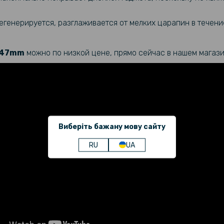
Cиликонов
смарт - ч
генерируется, разглаживается от мелких царапин в течение
Противоу
8 47mm
можно по низкой цене, прямо сейчас в нашем магази
SoftGlass 
47mm, Bla
Силиконов
Garmin Ven
255S, 18
Виберіть бажану мову сайту
RU
UA
Защитное 
Garmin For
Силиконов
Forerunne