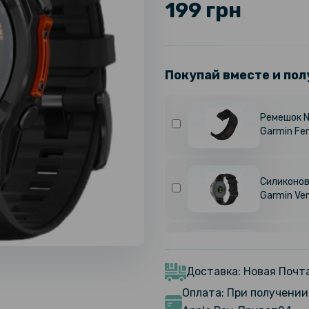
199 грн
Покупай вместе и пол
Ремешок N
Garmin Fe
Силиконов
Garmin Ve
Чехол с з
Cover with
Доставка: Новая Почта
Оплата: При получении 