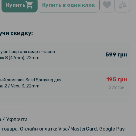
Купить
Купить в один клик
учи скидку:
ylon Loop для смарт-часов
599 грн
nix 8 (47mm), 22mm
195 грн
ый ремешок Solid Spraying для
nu 2 / Venu 3, 22mm
229 грн
186 грн
ащитным стеклом Protective
 Glass для Garmin Forerunner 165
219 грн
 / Укрпочта
товара, Онлайн оплата: Visa/MasterCard, Google Pay,
169 грн