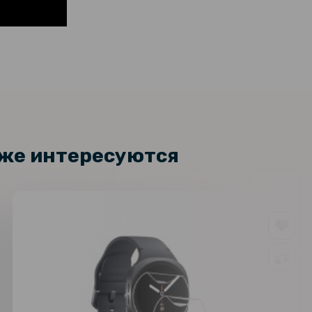
арная гидрогелевая пленка
159 грн
ilm для Garmin Venu3 41mm (6 шт),
199 грн
nt
кже интересуются