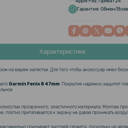
Apple Pay, Приват24
Защитный 
47mm с за
Гарантия: Обмен/Возв
Металличе
Garmin Fe
Характеристики
Ремешок E
Instinct 
ом на вашем запястье. Для того чтобы аксессуар имел без
Ремешок Sp
Enduro 2 / 
шего
Garmin Fenix 8 47mm
. Покрытие надежно защитит пов
26mm со 
льное.
 полностью прозрачного, эластичного материала. Монтаж пр
Ремешок Sp
, плотно притягивается к экрану не давая проникать воздух
Fenix 8 51
аксимально покрывает дисплей гаджета, поскольку не явля