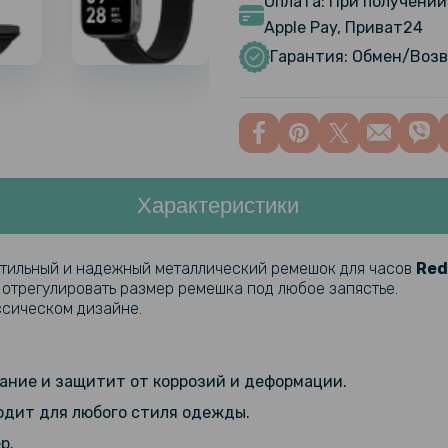
Оплата: При получении 
Силиконов
Apple Pay, Приват24
iPhone 14
Гарантия: Обмен/Возв
зарядки
Силиконов
Poco C65 
кольцом д
Характеристики
Ремешок S
Redmi Wat
стильный и надежный металлический ремешок для часов
Red
 отрегулировать размер ремешка под любое запястье.
Защитное с
ссическом дизайне.
смарт-час
Black
ние и защитит от коррозий и деформации.
Чехол с з
Cover with
дит для любого стиля одежды.
Active
р.