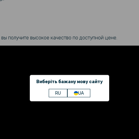
Противоуд
Hydrogel F
Active (6 
 вы получите высокое качество по доступной цене.
Ремешок Sp
Watch 3 A
USB кабел
Watch 2 / 
Band Pro / 
Виберіть бажану мову сайту
RU
UA
Чехол с з
Cover with