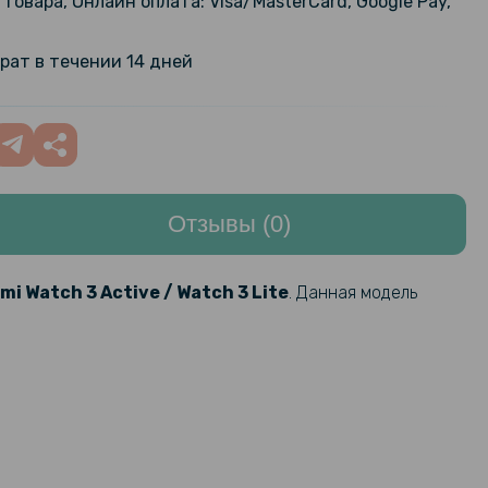
товара, Онлайн оплата: Visa/MasterCard, Google Pay,
ый чехол Fashion Shining для
299 грн
 Pro с поддержкой беспроводной
рат в течении 14 дней
ый чехол накладка Clear Case для
254 грн
/ Redmi 13C 4G с металлическим
299 грн
ержателем и защитой для камеры
Отзывы (0)
151 грн
ilicone для смарт-часов Xiaomi
ch 3 Active
189 грн
mi Watch 3 Active / Watch 3 Lite
. Данная модель
текло SoftGlass Full Cover для
111 грн
ов Xiaomi Redmi Watch 3 Active,
139 грн
ащитным стеклом Protective
143 грн
 Glass для Xiaomi Redmi Watch 3
179 грн