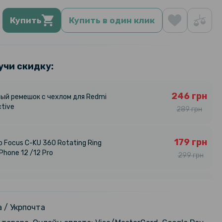
Купить
Купить в один клик
учи скидку:
246 грн
ый ремешок с чехлом для Redmi
ctive
289 грн
179 грн
 Focus C-KU 360 Rotating Ring
iPhone 12 /12 Pro
299 грн
254 грн
ехол - накладка X&E для Xiaomi
4G с металлической вставкой
299 грн
 / Укрпочта