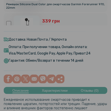
Ремешок Silicone Dual Color для смартчасов Garmin Forerunner 970,
22mm
339 грн
399 грн
USB кабель-зарядка для часов Garmin Venu X1 / Forerunner 570 /
Forerunner 970, Black
Доставка: Новая Почта / Укрпочта
Оплата: При получении товара, Онлайн оплата:
95 грн
Visa/MasterCard, Google Pay, Apple Pay, Приват24
119 грн
Гарантия: Обмен/Возврат в течении 14 дней
Противоударное защитное стекло SoftGlass Full Cover PMMA для
Garmin Forerunner 970, Black
159 грн
199 грн
Описание
Характеристики
Отзывы (0)
Противоударная гидрогелевая пленка Hydrogel Film для Garmin
Ежедневное использование смартчасов приводит к
Forerunner 970 (6 шт), Transparent
появлению царапин, потертостей или трещин. Падение, удары
и влияние внешних факторов постепенно лишают