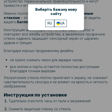
устройство первоначальной привлекательности и могут
183 грн
привести к его неисправности.
Виберіть бажану мову
229 грн
Именно поэтому
защитный чехол со встроенным
сайту
стеклом
– это оптимальное решение для полной защиты
Силиконовый чехол Armor для смартчасов Garmin Forerunner 970
вашего
Garmin Forerunner 970
.
RU
UA
Конструкция аксессуара плотно охватывает корпус и
повторяет все изгибы устройства, а закаленное прозрачное
стекло надежно защищает сенсорный экран от царапин,
ударов и трещин.
Благодаря хорошо продуманному дизайну:
не нужно снимать чехол для зарядки часов;
все кнопки и порты остаются полностью доступными
благодаря точным вырезам.
Ультратонкие стекла плотно прилегают к экрану, не снижают
чувствительность сенсора и не влияют на яркость и четкость
изображения.
Инструкция по установке
Тщательно очистите часы от пыли и загрязнений.
Снимите защитную пленку со стекла.