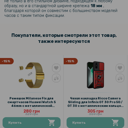
не только в его стильном дизайне, подходящем к любому
образу, но и в стандартной ширине крепежа
18 мм
,
благодаря которой он совместим с большинством моделей
часов с таким типом фиксации.
Покупатели, которые смотрели этот товар,
также интересуются
-15%
-15%
Ремешок Milanese Fix для
Чехол накладка Ricco Camera
смартчасов Huawei Watch 5
Sliding для Infinix GT 30 Pro 5G /
46mm с металлической
GT 30 с металлическим кольцом
застежкой, 22мм
и защитой камеры
280 грн
305 грн
329 грн
359 грн
Купить
Купить