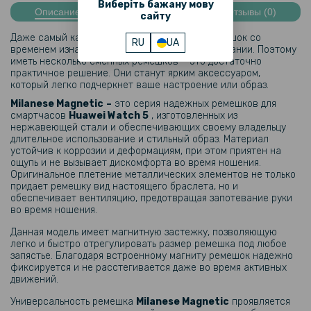
Виберіть бажану мову
Описание
Характеристики
Отзывы (0)
сайту
Даже самый качественный оригинальный ремешок со
RU
UA
временем изнашивается при частом использовании. Поэтому
иметь несколько сменных ремешков – это достаточно
практичное решение. Они станут ярким аксессуаром,
который легко подчеркнет ваше настроение или образ.
Milanese Magnetic
–
это серия надежных ремешков для
смартчасов
Huawei Watch 5
, изготовленных из
нержавеющей стали и обеспечивающих своему владельцу
длительное использование и стильный образ. Материал
устойчив к коррозии и деформациям, при этом приятен на
ощупь и не вызывает дискомфорта во время ношения.
Оригинальное плетение металлических элементов не только
придает ремешку вид настоящего браслета, но и
обеспечивает вентиляцию, предотвращая запотевание руки
во время ношения.
Данная модель имеет магнитную застежку, позволяющую
легко и быстро отрегулировать размер ремешка под любое
запястье. Благодаря встроенному магниту ремешок надежно
фиксируется и не расстегивается даже во время активных
движений.
Универсальность ремешка
Milanese Magnetic
проявляется