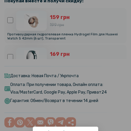
Покупай вместе и получи скидку:
159 грн
199 грн
Противоударная гидрогелевая пленка Hydrogel Film для Huawei
Watch 5 42mm (6 шт), Transparent
169 грн
199 грн
Чехол с защитным стеклом Protective Cover with Glass для Huawei
Watch 5 42mm
Доставка: Новая Почта / Укрпочта
Оплата: При получении товара, Онлайн оплата:
152 грн
Visa/MasterCard, Google Pay, Apple Pay, Приват24
179 грн
Гарантия: Обмен/Возврат в течении 14 дней
Защитный чехол Protective Cover для смарт часов Huawei Watch 5
42mm