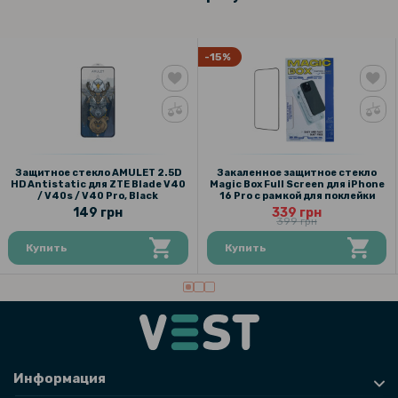
-15%
Защитное стекло AMULET 2.5D
Закаленное защитное стекло
HD Antistatic для ZTE Blade V40
Magic Box Full Screen для iPhone
/ V40s / V40 Pro, Black
16 Pro с рамкой для поклейки
149 грн
339 грн
399 грн
Купить
Купить
Информация