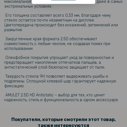
максимальной безопасности экрана смартфона даже в самых
199 грн
экстремальных условиях.
Противоударная гидрогелевая пленка Hydrogel Film для Garmin
Его толщина составляет всего 0,33 мм, благодаря чему
Enduro 2 (6 шт), Transparent
стекло остается почти незаметным на дисплее.
Цветопередача происходит без искажений, затемнений или
размытия.
Закругленные края формата 2.5D обеспечивают
совместимость с любым чехлом, не создавая помех при
использовании.
Олеофобное покрытие упрощает уход за поверхностью и
предотвращает накопление отпечатков пальцев, а
антистатический слой безопасно защищает от пыли.
Твердость стекла 9H позволяет выдерживать ушибы и
подряпины. Сплошной клеевой шар гарантирует надежную
фиксацию.
AMULET 2.5D HD Antistatic – выбор для тех, кто ценит
надежность, стиль и функциональность в одном аксессуаре.
Покупатели, которые смотрели этот товар,
также интересуются