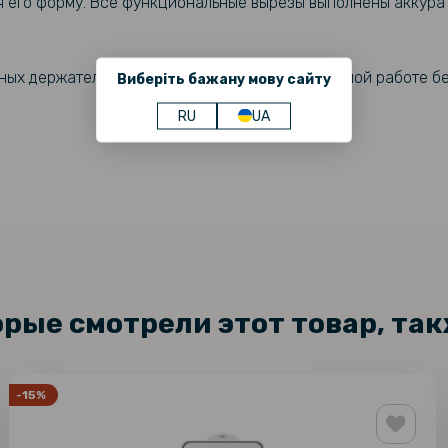
я его форму. Все функциональные вырезы выполнены аккура
ных держателях и способствует более стабильной работе б
Виберіть бажану мову сайту
RU
UA
орые смотрели этот товар, та
-15%