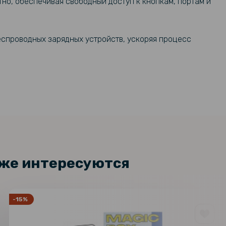
тно, обеспечивая свободный доступ к кнопкам, портам и
еспроводных зарядных устройств, ускоряя процесс
кже интересуются
-15%