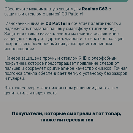
Противоударная гидрогелевая пленка Hydrogel Film для Realme
C63 на заднюю панель, Transparent
Обеспечьте максимальную защиту для
Realme C63​
с
защитным стеклом с рамкой CD Pattern!
Изысканный дизайн
CD Pattern
сочетает элегантность и
299 грн
надежность, придавая вашему смартфону стильный вид.
Защитное стекло из закаленного материала эффективно
защищает камеру от царапин, ударов и отпечатков пальцев,
Гидрогелевая пленка iNobi Matte для Realme C63 на заднюю
сохраняя его безупречный вид даже при интенсивном
панель, Матовая
использовании.
Камера защищена прочным стеклом 9HD с олеофобным
169 грн
покрытием, которое предотвращает появление следов от
199 грн
пальцев и сохраняет оригинальное качество снимков. Точная
подгонка стекла обеспечивает легкую установку без зазоров
Противоударный чехол - накладка Acryl Armor Shell для Realme
и пузырей.
C63 4G, Black
Этот аксессуар станет идеальным решением для тех, кто
ценит стиль и надежность!
Покупатели, которые смотрели этот товар,
также интересуются