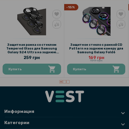
-15%
Защитная рамка со стеклом
Защитное стекло с рамкой CD
Tempered Glass для Samsung
Pattern на заднюю камеру для
Galaxy S24 Ultra на заднюю
Samsung Galaxy Fold6
камеру
259 грн
169 грн
199 грн
Купить
Купить
Информация
Категории