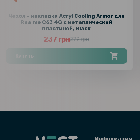
Чехол - накладка Acryl Cooling Armor для
Realme C63 4G с металлической
пластиной, Black
237 грн
279 грн
Купить
Информация