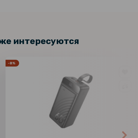
кже интересуются
-8%