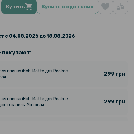
Купить
Купить в один клик
т с 04.08.2026 до 18.08.2026
е покупают:
ая пленка iNobi Matte для Realme
299 грн
вая
ая пленка iNobi Matte для Realme
299 грн
днюю панель, Матовая
297 грн
кладка Ricco Armor Bracket для
3 4G