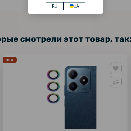
RU
UA
орые смотрели этот товар, та
-15%