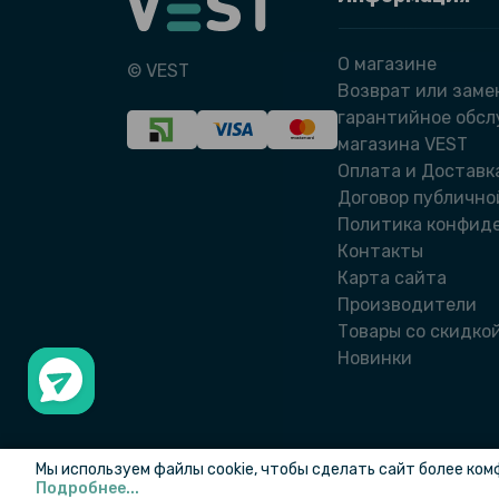
О магазине
© VEST
Возврат или заме
гарантийное обс
магазина VEST
Оплата и Доставк
Договор публично
Политика конфид
Контакты
Карта сайта
Производители
Товары со скидко
Новинки
Мы используем файлы cookie, чтобы сделать сайт более ком
Подробнее...