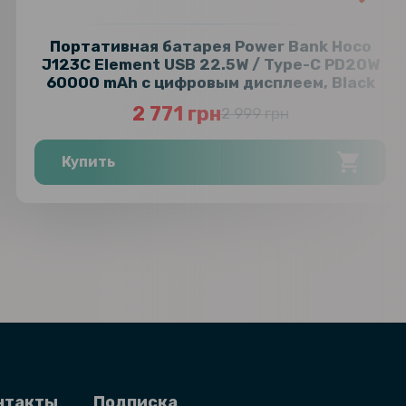
Портативная батарея Power Bank Hoco
J123C Element USB 22.5W / Type-C PD20W
60000 mAh с цифровым дисплеем, Black
2 771 грн
2 999 грн
Купить
нтакты
Подписка