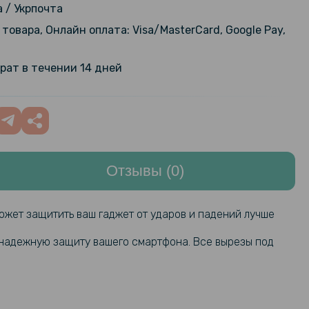
349 грн
 / Укрпочта
товара, Онлайн оплата: Visa/MasterCard, Google Pay,
144 грн
стекло с рамкой CD Pattern для
3 на заднюю камеру
169 грн
рат в течении 14 дней
Отзывы (0)
может защитить ваш гаджет от ударов и падений лучше
 надежную защиту вашего смартфона. Все вырезы под