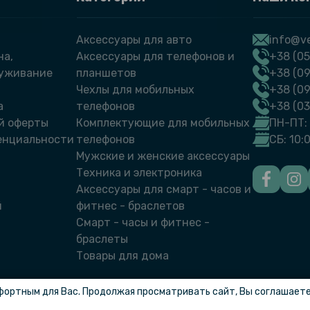
Аксессуары для авто
info@ve
на,
Аксессуары для телефонов и
+38 (05
луживание
планшетов
+38 (09
Чехлы для мобильных
+38 (0
а
телефонов
+38 (0
й оферты
Комплектующие для мобильных
ПН-ПТ: 
енциальности
телефонов
СБ: 10:
Мужские и женские аксессуары
Техника и электроника
Аксессуары для смарт - часов и
й
фитнес - браслетов
Смарт - часы и фитнес -
браслеты
Товары для дома
фортным для Вас. Продолжая просматривать сайт, Вы соглашаетес