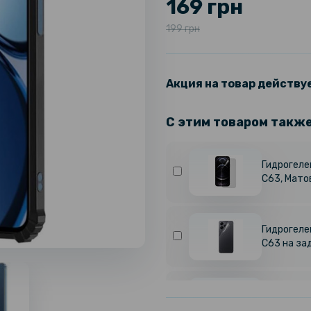
169 грн
199 грн
Акция на товар действуе
С этим товаром такж
Гидрогелев
C63, Мато
Гидрогелев
C63 на за
Чехол - на
Realme C6