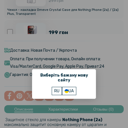
299 грн
Чехол - накладка Omeve Crystal Case для Nothing Phone (2a) / (2a)
Plus, Transparent
199 грн
Противоударная гидрогелевая пленка Hydrogel Film для Nothing
Phone (2a), Transparent
Доставка: Новая Почта / Укрпочта
Оплата: При получении товара, Онлайн оплата:
Visa/MasterCard, Google Pay, Apple Pay, Приват24
299 грн
Гарантия: Обмен/Возврат в течении 14 дней
Виберіть бажану мову
сайту
Гидрогелевая пленка iNobi Matte для Nothing Phone (2a), Матовая
RU
UA
399 грн
Описание
Характеристики
Отзывы (0)
Гидрогелевая пленка iNobi Privacy Matte для Nothing Phone (2a)
(Антишпион)
Защитное стекло для камеры
Nothing Phone (2a)​​
максимально защитит основную камеру от царапин и