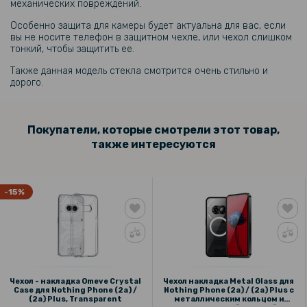
механических повреждений.
199 грн
Особенно защита для камеры будет актуальна для вас, если
вы не носите телефон в защитном чехле, или чехол слишком
тонкий, чтобы защитить ее.
Противоударная гидрогелевая пленка Hydrogel Film для Nothing
Phone (2a) на заднюю панель, Transparent
Также данная модель стекла смотрится очень стильно и
дорого.
299 грн
Покупатели, которые смотрели этот товар,
Гидрогелевая пленка iNobi Matte для Nothing Phone (2a) на заднюю
также интересуются
панель, Матовая
254 грн
-15%
299 грн
Чехол накладка Ricco Black Panther Armor для Nothing Phone (2a) /
(2a) Plus
509 грн
Чехол - накладка Omeve Crystal
Чехол накладка Metal Glass для
599 грн
Case для Nothing Phone (2a) /
Nothing Phone (2a) / (2a) Plus с
(2a) Plus, Transparent
металлическим кольцом и