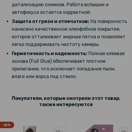
детализацию снимков. Работа вспышки и
Чехол - накладка C-KU Auto Focus Ultimate Experience для
Samsung Galaxy S25 FE
автофокуса остается корректной.
Защита от грязи и отпечатков:
На поверхность
322 грн
нанесено качественное олеофобное покрытие,
379 грн
которое отталкивает жирные пятна и позволяет
Чехол - книжка N.BEKUS Leather PU для Samsung Galaxy S25 FE
легко поддерживать чистоту камеры.
Герметичность и надежность:
Полная клеевая
144 грн
основа (Full Glue) обеспечивает плотное
169 грн
прилегание, что исключает попадание пыли,
влаги или ворса под стекло.
Защитное стекло Tempered Glass 0.3mm для Samsung Galaxy S25
FE
382 грн
Покупатели, которые смотрели этот товар,
449 грн
также интересуются
Чехол - накладка WD Color Frame для Samsung Galaxy A36 / A56
5G
-15%