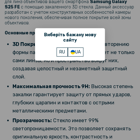
для линз объективов вашего смартфона
Samsung Galaxy
S25 FE
с помощью закаленного 3D стекла. Данный аксессуар
разработан с учетом конструктивных особенностей камеры
299 грн
нового поколения, обеспечивая полное покрытие всей зоны
объективов.
Гидрогелевая пленка Hydrogel Film для Samsung Galaxy S25 FE на
Основные преимущества:
заднюю панель, Матовая
Виберіть бажану мову
сайту
3D Покрытие:
Благодаря точному повторению
формы панели камер, стекло закрывает не только
RU
UA
699 грн
сами линзы, но и пространство вокруг них,
Противоударный чехол XUNDD для Samsung Galaxy S25 FE с
создавая целостный и незаметный защитный
защитой на камеру, Black
слой.
Максимальная прочность 9H:
Высокая степень
246 грн
закалки гарантирует защиту от прямых ударов,
289 грн
глубоких царапин и контактов с острыми
Кожаный чехол CODE Tactile Experience для Samsung Galaxy S25 FE
металлическими предметами.
с защитой блока камер
Прозрачность:
Стекло имеет 99%
229 грн
светопроницаемости. Это позволяет сохранять
оригинальную яркость, контрастность и
269 грн