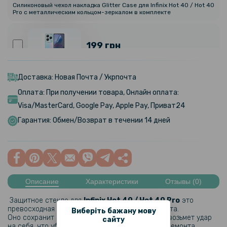
Силиконовый чехол накладка Glitter Case для Infinix Hot 40 / Hot 40
Pro с металлическим кольцом-зеркалом в комплекте
199 грн
Противоударная гидрогелевая пленка Hydrogel Film для Infinix Hot
40, Transparent
Доставка: Новая Почта / Укрпочта
Оплата: При получении товара, Онлайн оплата:
Visa/MasterCard, Google Pay, Apple Pay, Приват24
399 грн
Гарантия: Обмен/Возврат в течении 14 дней
Гидрогелевая пленка iNobi Privacy Matte для Infinix Hot 40
(Антишпион)
199 грн
Описание
Характеристики
Отзывы (0)
Противоударная гидрогелевая пленка Hydrogel Film для Infinix Hot
Защитное стекло для
Infinix Hot 40 / Hot 40 Pro
это
40 на заднюю панель, Transparent
превосходная защита для экрана Вашего гаджета.
Виберіть бажану мову
Оно сохранит экран смартфона при падении и возьмет удар
сайту
на себя, что убережет Вас от дорогостоящего ремонта