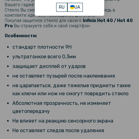
Вашего гаджета.
299 грн
RU
UA
Стекло Вы сможете наклеить самостоятельно, ведь в
комплекте идет все необходимое для этого.
Покупая защитное стекло для своего
Infinix Hot 40 / Hot 40
Гидрогелевая пленка iNobi Matte для Infinix Hot 40 на заднюю
панель, Матовая
Pro
Вы страхуете себя и свой смартфон.
Особенности:
389 грн
стандарт плотности 9H
ультратонкое всего 0,3мм
Чехол накладка Ricco Camera Sliding для Infinix Hot 40 / Hot 40 Pro
защищает дисплей от ударов
не оставляет пузырей после наклеивания
237 грн
279 грн
не царапаеться, даже тяжелые придметы такие
как ключи или нож не смогут повредить стекло
Кожаный чехол - накладка Fanoya для Infinix Hot 40 / Hot 40 Pro
Абсолютная прозрачность, не изменяет
424 грн
цветопередачу
499 грн
Не влияет на реакцию сенсорного экрана
Чехол книжка Epik iFace Retro Leather для Infinix Hot 40 / Hot 40 Pro
Не оставляет следов после удаления