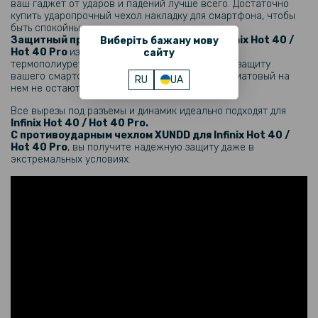
ваш гаджет от ударов и падений лучше всего. Достаточно
239 грн
купить ударопрочный чехол накладку для смартфона, чтобы
быть спокойными в критических ситуациях.
299 грн
Защитный противоударный чехол для
Infinix Hot 40 /
Виберіть бажану мову
Hot 40 Pro​
изготовлен из поликарбоната и
сайту
Гидрогелевая пленка iNobi Matte для Infinix Hot 40 на заднюю
термополиуретана, что гарантирует надежную защиту
панель, Матовая
вашего смартфона. Благодаря тому, что чехол матовый на
RU
UA
нем не остаются отпечатки.
135 грн
Все вырезы под разъемы и динамик идеально подходят для
159 грн
Infinix Hot 40 / Hot 40 Pro.
С противоударным чехлом XUNDD
для
Infinix Hot 40 /
Защитное стекло 0.3mm Tempered Glass для Infinix Hot 40 / Hot 40
Hot 40 Pro
, вы получите надежную защиту даже в
Pro, Transparent
экстремальных условиях.
169 грн
199 грн
Защитное стекло Privacy Screen 3D для Infinix Hot 40 / 40 Pro,
Black
161 грн
189 грн