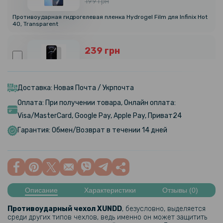
199 грн
Противоударная гидрогелевая пленка Hydrogel Film для Infinix Hot
40, Transparent
239 грн
299 грн
Гидрогелевая пленка iNobi Matte для Infinix Hot 40, Матовая
Доставка: Новая Почта / Укрпочта
Оплата: При получении товара, Онлайн оплата:
319 грн
Visa/MasterCard, Google Pay, Apple Pay, Приват24
399 грн
Гарантия: Обмен/Возврат в течении 14 дней
Гидрогелевая пленка iNobi Privacy Matte для Infinix Hot 40
(Антишпион)
159 грн
199 грн
Описание
Характеристики
Отзывы (0)
Противоударная гидрогелевая пленка Hydrogel Film для Infinix Hot
40 на заднюю панель, Transparent
Противоударный чехол XUNDD
, безусловно, выделяется
среди других типов чехлов, ведь именно он может защитить