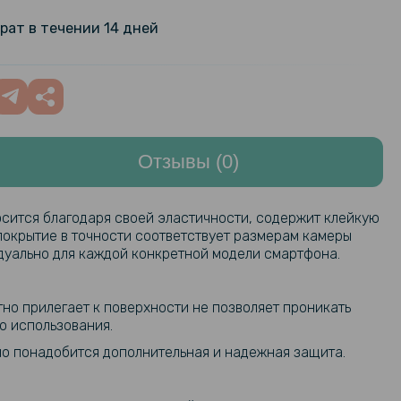
ilm для Apple iPhone 14 Pro на
199 грн
рат в течении 14 дней
нель, Transparent
101 грн
е шнурки с фиксаторами без
0см
119 грн
Отзывы (0)
арная гидрогелевая пленка
159 грн
ilm для Apple iPhone 14 Pro Max на
199 грн
нель, Transparent
осится благодаря своей эластичности, содержит клейкую
покрытие в точности соответствует размерам камеры
стекло HD Tempered Glass на
152 грн
дуально для каждой конкретной модели смартфона.
еру для Apple iPhone 14 Pro /
179 грн
Pro Max
тно прилегает к поверхности не позволяет проникать
о использования.
нно понадобится дополнительная и надежная защита.