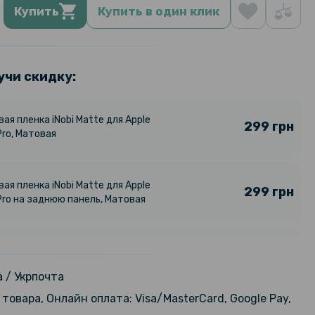
Купить
Купить в один клик
учи скидку:
ая пленка iNobi Matte для Apple
299 грн
Pro, Матовая
ая пленка iNobi Matte для Apple
299 грн
 Pro на заднюю панель, Матовая
ая пленка iNobi Matte для iPhone
299 грн
товая
 / Укрпочта
товара, Онлайн оплата: Visa/MasterCard, Google Pay,
арная гидрогелевая пленка
159 грн