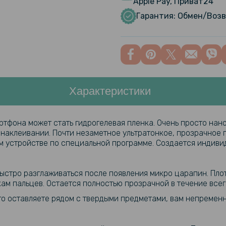
Apple Pay, Приват24
Hydrogel F
Гарантия: Обмен/Возв
заднюю па
Эластичны
завязок 9
Характеристики
Противоуд
Hydrogel F
заднюю па
тфона может стать гидрогелевая пленка. Очень просто нан
 наклеивании. Почти незаметное ультратонкое, прозрачное 
Защитное 
ом устройстве по специальной программе. Создается индиви
заднюю кам
iPhone 14 
быстро разглаживаться после появления микро царапин. Пло
кам пальцев. Остается полностью прозрачной в течение всег
сто оставляете рядом с твердыми предметами, вам непреме