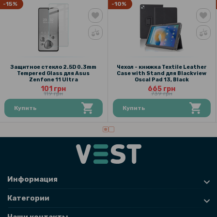
-15%
-10%
Защитное стекло 2.5D 0.3mm
Чехол - книжка Textile Leather
Tempered Glass для Asus
Case with Stand для Blackview
Zenfone 11 Ultra
Oscal Pad 13, Black
101 грн
665 грн
119 грн
739 грн
Купить
Купить
Информация
Категории