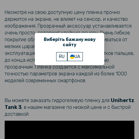
Несмотря на свою доступную цену пленка прочно
держится на экране, не влияет на сенсор, и качество
изображения. Прозрачный аксессуар устанавливается
очень просто, содержит клейкую основу. Очень гибкое
покрытие обладает способностью разглаживаться от
Виберіть бажану мову
сайту
мелких царапин, что увеличивает его срок
эксплуатации. Снижает количество отпечатков пальцев,
RU
UA
до конца использования остается полностью
прозрачным. Пленка создается с максимальной
точностью параметров экрана каждой из более 1000
моделей современных смартфонов.
Вы можете заказать гидрогелевую пленку для
Unihertz
Tank 3​
, в нашем магазине по низкой цене и с быстрой
доставкой.