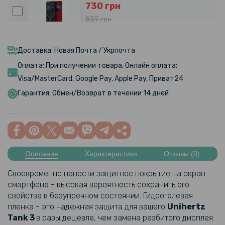
730 грн
859 грн
Противоударный чехол XUNDD для Nothing Phone 1, Black
Доставка: Новая Почта / Укрпочта
382 грн
Оплата: При получении товара, Онлайн оплата:
449 грн
Visa/MasterCard, Google Pay, Apple Pay, Приват24
Чехол-накладка TPU Color Matte Case для Nothing Phone 1
Гарантия: Обмен/Возврат в течении 14 дней
203 грн
239 грн
Силиконовый чехол-накладка Rzants Camera Sliding для Nothing
Описание
Характеристики
Отзывы (0)
Phone 1
Своевременно нанести защитное покрытие на экран
169 грн
смартфона - высокая вероятность сохранить его
свойства в безупречном состоянии. Гидрогелевая
199 грн
пленка - это надежная защита для вашего
Unihertz
Чехол-накладка Carbon для Nothing Phone (1)
Tank 3​
в разы дешевле, чем замена разбитого дисплея.